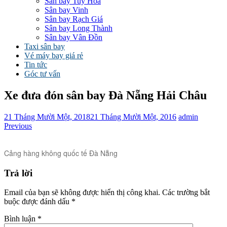
Sân bay Tuy Hòa
Sân bay Vinh
Sân bay Rạch Giá
Sân bay Long Thành
Sân bay Vân Đồn
Taxi sân bay
Vé máy bay giá rẻ
Tin tức
Góc tư vấn
Xe đưa đón sân bay Đà Nẵng Hải Châu
21 Tháng Mười Một, 2018
21 Tháng Mười Một, 2016
admin
Previous
Cảng hàng không quốc tế Đà Nẵng
Trả lời
Email của bạn sẽ không được hiển thị công khai.
Các trường bắt
buộc được đánh dấu
*
Bình luận
*