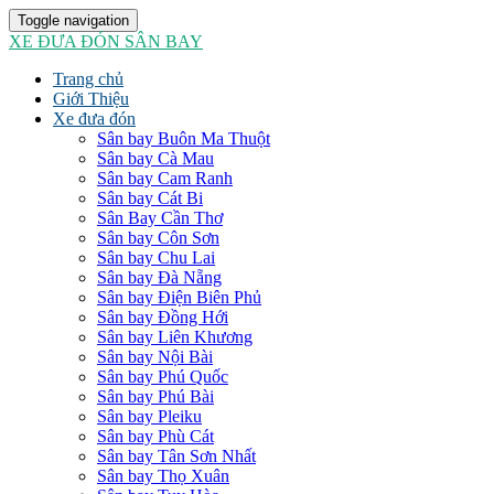
Toggle navigation
XE ĐƯA ĐÓN SÂN BAY
Trang chủ
Giới Thiệu
Xe đưa đón
Sân bay Buôn Ma Thuột
Sân bay Cà Mau
Sân bay Cam Ranh
Sân bay Cát Bi
Sân Bay Cần Thơ
Sân bay Côn Sơn
Sân bay Chu Lai
Sân bay Đà Nẵng
Sân bay Điện Biên Phủ
Sân bay Đồng Hới
Sân bay Liên Khương
Sân bay Nội Bài
Sân bay Phú Quốc
Sân bay Phú Bài
Sân bay Pleiku
Sân bay Phù Cát
Sân bay Tân Sơn Nhất
Sân bay Thọ Xuân