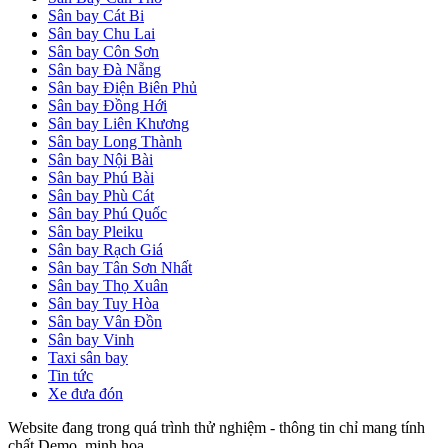
Sân bay Cát Bi
Sân bay Chu Lai
Sân bay Côn Sơn
Sân bay Đà Nẵng
Sân bay Điện Biên Phủ
Sân bay Đồng Hới
Sân bay Liên Khương
Sân bay Long Thành
Sân bay Nội Bài
Sân bay Phú Bài
Sân bay Phù Cát
Sân bay Phú Quốc
Sân bay Pleiku
Sân bay Rạch Giá
Sân bay Tân Sơn Nhất
Sân bay Thọ Xuân
Sân bay Tuy Hòa
Sân bay Vân Đồn
Sân bay Vinh
Taxi sân bay
Tin tức
Xe đưa đón
Website đang trong quá trình thử nghiệm - thông tin chỉ mang tính
chất Demo, minh họa