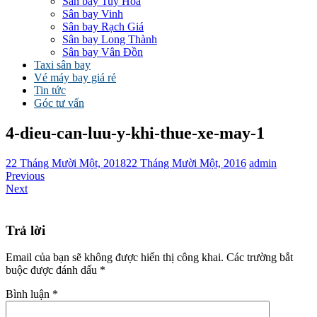
Sân bay Tuy Hòa
Sân bay Vinh
Sân bay Rạch Giá
Sân bay Long Thành
Sân bay Vân Đồn
Taxi sân bay
Vé máy bay giá rẻ
Tin tức
Góc tư vấn
4-dieu-can-luu-y-khi-thue-xe-may-1
22 Tháng Mười Một, 2018
22 Tháng Mười Một, 2016
admin
Previous
Next
Trả lời
Email của bạn sẽ không được hiển thị công khai.
Các trường bắt
buộc được đánh dấu
*
Bình luận
*