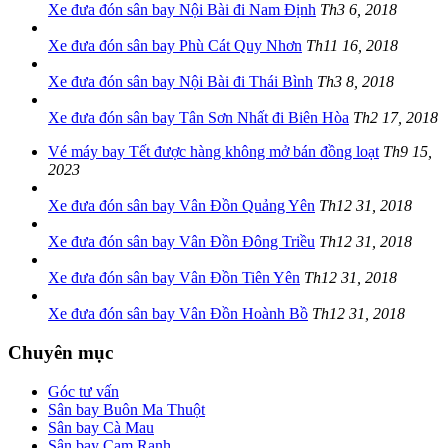
Xe đưa đón sân bay Nội Bài đi Nam Định
Th3 6, 2018
Xe đưa đón sân bay Phù Cát Quy Nhơn
Th11 16, 2018
Xe đưa đón sân bay Nội Bài đi Thái Bình
Th3 8, 2018
Xe đưa đón sân bay Tân Sơn Nhất đi Biên Hòa
Th2 17, 2018
Vé máy bay Tết được hàng không mở bán đồng loạt
Th9 15,
2023
Xe đưa đón sân bay Vân Đồn Quảng Yên
Th12 31, 2018
Xe đưa đón sân bay Vân Đồn Đông Triều
Th12 31, 2018
Xe đưa đón sân bay Vân Đồn Tiên Yên
Th12 31, 2018
Xe đưa đón sân bay Vân Đồn Hoành Bồ
Th12 31, 2018
Chuyên mục
Góc tư vấn
Sân bay Buôn Ma Thuột
Sân bay Cà Mau
Sân bay Cam Ranh