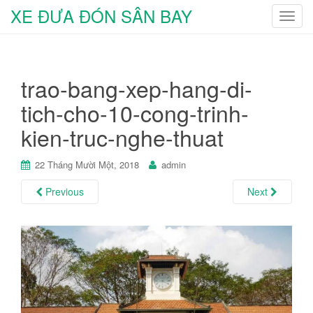
XE ĐƯA ĐÓN SÂN BAY
T
o
g
g
trao-bang-xep-hang-di-
l
e
tich-cho-10-cong-trinh-
n
kien-truc-nghe-thuat
a
v
i
22 Tháng Mười Một, 2018
admin
g
Previous
Next
a
t
i
o
n