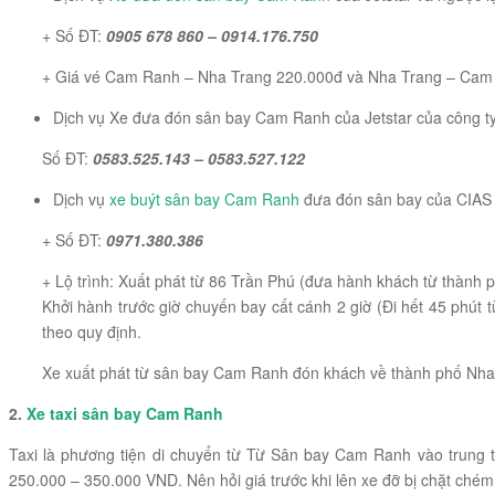
+ Số ĐT:
0905 678 860 – 0914.176.750
+ Giá vé Cam Ranh – Nha Trang 220.000đ và Nha Trang – Cam
Dịch vụ Xe đưa đón sân bay Cam Ranh của Jetstar của công ty
Số ĐT:
0583.525.143 – 0583.527.122
Dịch vụ
xe buýt sân bay Cam Ranh
đưa đón sân bay của CIAS 
+ Số ĐT:
0971.380.386
+ Lộ trình: Xuất phát từ 86 Trần Phú (đưa hành khách từ thàn
Khởi hành trước giờ chuyến bay cất cánh 2 giờ (Đi hết 45 phú
theo quy định.
Xe xuất phát từ sân bay Cam Ranh đón khách về thành phố Nha T
2.
Xe taxi sân bay Cam Ranh
Taxi là phương tiện di chuyển từ Từ Sân bay Cam Ranh vào trung t
250.000 – 350.000 VND. Nên hỏi giá trước khi lên xe đỡ bị chặt chém