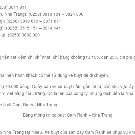
0258) 3811 811
n, Nha Trang): (0258) 3818 181 – 3824 000
g): (0258) 3810 810 – 3871 871
): (0258) 3515 151 – 3814 444
ng): (0258) 3882 020
tiện tiết kiệm chi phí nhất, chỉ bằng khoảng từ 15% đến 25% chi phí 
hai nên hành khách có thể sử dụng xe buýt để di chuyển.
g 70.000 đồng. Quầy bán vé xe buýt nằm gần lối ra, chỗ khu vực lấy h
nh” viết bằng màu trắng. Đó là tên của công ty, nhưng đích đến là Nha
Bảng thông tin xe buýt Cam Ranh – Nha Trang
 Nha Trang rất nhiều. Xe buýt của sân bay Cam Ranh sẽ phục vụ khách 