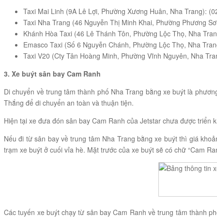
Taxi Mai Linh (9A Lê Lợi, Phường Xương Huân, Nha Trang): (
Taxi Nha Trang (46 Nguyễn Thị Minh Khai, Phường Phương Sơ
Khánh Hòa Taxi (46 Lê Thánh Tôn, Phường Lộc Thọ, Nha Tran
Emasco Taxi (Số 6 Nguyễn Chánh, Phường Lộc Thọ, Nha Trang
Taxi V20 (Cty Tân Hoàng Minh, Phường Vĩnh Nguyên, Nha Tra
3. Xe buýt sân bay Cam Ranh
Di chuyển về trung tâm thành phố Nha Trang bằng xe buýt là phương 
Thắng để di chuyển an toàn và thuận tiện.
Hiện tại xe đưa đón sân bay Cam Ranh của Jetstar chưa được triển k
Nếu đi từ sân bay về trung tâm Nha Trang bằng xe buýt thì giá khoản
trạm xe buýt ở cuối vỉa hè. Mặt trước của xe buýt sẽ có chữ “Cam Ra
Các tuyến xe buýt chạy từ sân bay Cam Ranh về trung tâm thành phố