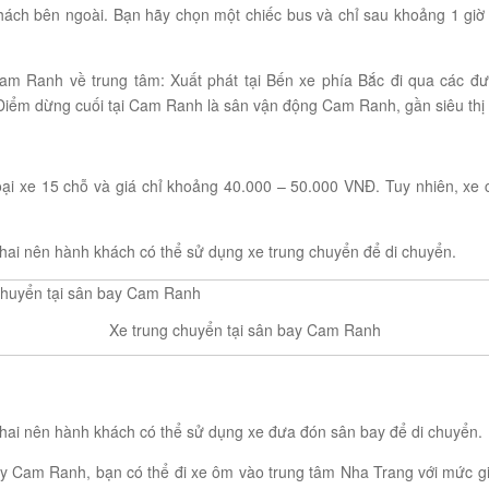
khách bên ngoài. Bạn hãy chọn một chiếc bus và chỉ sau khoảng 1 giờ 
Cam Ranh về trung tâm: Xuất phát tại Bến xe phía Bắc đi qua các đ
iểm dừng cuối tại Cam Ranh là sân vận động Cam Ranh, gần siêu thị
ại xe 15 chỗ và giá chỉ khoảng 40.000 – 50.000 VNĐ. Tuy nhiên, xe c
hai nên hành khách có thể sử dụng xe trung chuyển để di chuyển.
Xe trung chuyển tại sân bay Cam Ranh
khai nên hành khách có thể sử dụng xe đưa đón sân bay để di chuyển.
bay Cam Ranh, bạn có thể đi xe ôm vào trung tâm Nha Trang với mức g