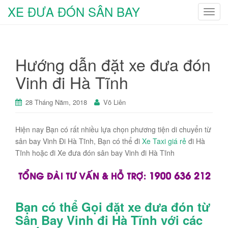
XE ĐƯA ĐÓN SÂN BAY
T
o
g
g
Hướng dẫn đặt xe đưa đón
l
e
Vinh đi Hà Tĩnh
n
a
28 Tháng Năm, 2018
Võ Liên
v
i
Hiện nay Bạn có rất nhiều lựa chọn phương tiện di chuyển từ
g
sân bay Vinh Đi Hà Tĩnh, Bạn có thể đi
Xe Taxi giá rẻ
đi Hà
a
Tĩnh hoặc đi Xe đưa đón sân bay Vinh đi Hà Tĩnh
t
i
o
n
Bạn có thể Gọi đặt xe đưa đón từ
Sân Bay Vinh đi Hà Tĩnh với các