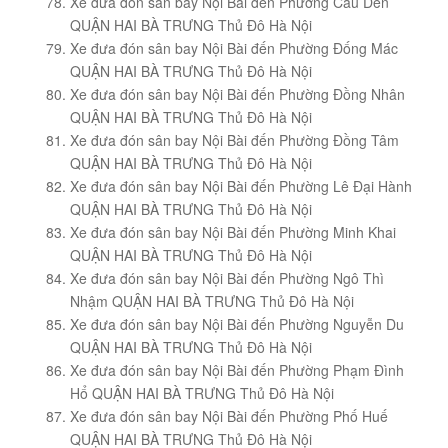
Xe đưa đón sân bay Nội Bài đến Phường Cầu Dền
QUẬN HAI BÀ TRƯNG Thủ Đô Hà Nội
Xe đưa đón sân bay Nội Bài đến Phường Đống Mác
QUẬN HAI BÀ TRƯNG Thủ Đô Hà Nội
Xe đưa đón sân bay Nội Bài đến Phường Đồng Nhân
QUẬN HAI BÀ TRƯNG Thủ Đô Hà Nội
Xe đưa đón sân bay Nội Bài đến Phường Đồng Tâm
QUẬN HAI BÀ TRƯNG Thủ Đô Hà Nội
Xe đưa đón sân bay Nội Bài đến Phường Lê Đại Hành
QUẬN HAI BÀ TRƯNG Thủ Đô Hà Nội
Xe đưa đón sân bay Nội Bài đến Phường Minh Khai
QUẬN HAI BÀ TRƯNG Thủ Đô Hà Nội
Xe đưa đón sân bay Nội Bài đến Phường Ngô Thì
Nhậm QUẬN HAI BÀ TRƯNG Thủ Đô Hà Nội
Xe đưa đón sân bay Nội Bài đến Phường Nguyễn Du
QUẬN HAI BÀ TRƯNG Thủ Đô Hà Nội
Xe đưa đón sân bay Nội Bài đến Phường Phạm Đình
Hổ QUẬN HAI BÀ TRƯNG Thủ Đô Hà Nội
Xe đưa đón sân bay Nội Bài đến Phường Phố Huế
QUẬN HAI BÀ TRƯNG Thủ Đô Hà Nội