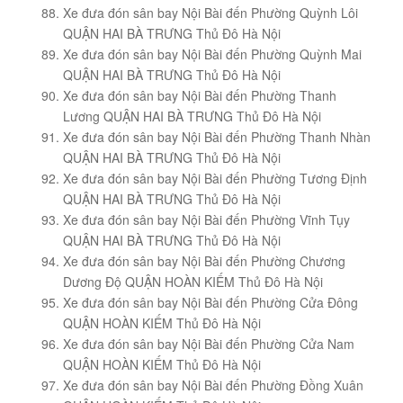
Xe đưa đón sân bay Nội Bài đến Phường Quỳnh Lôi
QUẬN HAI BÀ TRƯNG Thủ Đô Hà Nội
Xe đưa đón sân bay Nội Bài đến Phường Quỳnh Mai
QUẬN HAI BÀ TRƯNG Thủ Đô Hà Nội
Xe đưa đón sân bay Nội Bài đến Phường Thanh
Lương QUẬN HAI BÀ TRƯNG Thủ Đô Hà Nội
Xe đưa đón sân bay Nội Bài đến Phường Thanh Nhàn
QUẬN HAI BÀ TRƯNG Thủ Đô Hà Nội
Xe đưa đón sân bay Nội Bài đến Phường Tương Định
QUẬN HAI BÀ TRƯNG Thủ Đô Hà Nội
Xe đưa đón sân bay Nội Bài đến Phường Vĩnh Tụy
QUẬN HAI BÀ TRƯNG Thủ Đô Hà Nội
Xe đưa đón sân bay Nội Bài đến Phường Chương
Dương Độ QUẬN HOÀN KIẾM Thủ Đô Hà Nội
Xe đưa đón sân bay Nội Bài đến Phường Cửa Đông
QUẬN HOÀN KIẾM Thủ Đô Hà Nội
Xe đưa đón sân bay Nội Bài đến Phường Cửa Nam
QUẬN HOÀN KIẾM Thủ Đô Hà Nội
Xe đưa đón sân bay Nội Bài đến Phường Đồng Xuân