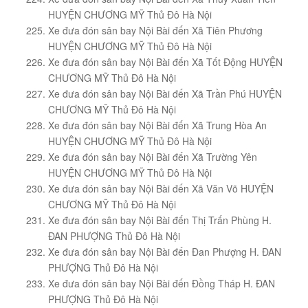
HUYỆN CHƯƠNG MỸ Thủ Đô Hà Nội
Xe đưa đón sân bay Nội Bài đến Xã Tiên Phương
HUYỆN CHƯƠNG MỸ Thủ Đô Hà Nội
Xe đưa đón sân bay Nội Bài đến Xã Tốt Động HUYỆN
CHƯƠNG MỸ Thủ Đô Hà Nội
Xe đưa đón sân bay Nội Bài đến Xã Trần Phú HUYỆN
CHƯƠNG MỸ Thủ Đô Hà Nội
Xe đưa đón sân bay Nội Bài đến Xã Trung Hòa An
HUYỆN CHƯƠNG MỸ Thủ Đô Hà Nội
Xe đưa đón sân bay Nội Bài đến Xã Trường Yên
HUYỆN CHƯƠNG MỸ Thủ Đô Hà Nội
Xe đưa đón sân bay Nội Bài đến Xã Văn Võ HUYỆN
CHƯƠNG MỸ Thủ Đô Hà Nội
Xe đưa đón sân bay Nội Bài đến Thị Trấn Phùng H.
ĐAN PHƯỢNG Thủ Đô Hà Nội
Xe đưa đón sân bay Nội Bài đến Đan Phượng H. ĐAN
PHƯỢNG Thủ Đô Hà Nội
Xe đưa đón sân bay Nội Bài đến Đồng Tháp H. ĐAN
PHƯỢNG Thủ Đô Hà Nội