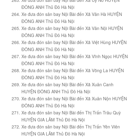
Xe đưa đón sân bay Nội Bài đến Xã Uy Nỗ HUYỆN
ĐÔNG ANH Thủ Đô Hà Nội
Xe đưa đón sân bay Nội Bài đến Xã Vân Hà HUYỆN
ĐÔNG ANH Thủ Đô Hà Nội
Xe đưa đón sân bay Nội Bài đến Xã Vân Nội HUYỆN
ĐÔNG ANH Thủ Đô Hà Nội
Xe đưa đón sân bay Nội Bài đến Xã Việt Hùng HUYỆN
ĐÔNG ANH Thủ Đô Hà Nội
Xe đưa đón sân bay Nội Bài đến Xã Vĩnh Ngọc HUYỆN
ĐÔNG ANH Thủ Đô Hà Nội
Xe đưa đón sân bay Nội Bài đến Xã Võng La HUYỆN
ĐÔNG ANH Thủ Đô Hà Nội
Xe đưa đón sân bay Nội Bài đến Xã Xuân Canh
HUYỆN ĐÔNG ANH Thủ Đô Hà Nội
Xe đưa đón sân bay Nội Bài đến Xã Xuân Nộn HUYỆN
ĐÔNG ANH Thủ Đô Hà Nội
Xe đưa đón sân bay Nội Bài đến Thị Trấn Trâu Quỳ
HUYỆN GIA LÂM Thủ Đô Hà Nội
Xe đưa đón sân bay Nội Bài đến Thị Trấn Yên Viên
HUYỆN GIA LÂM Thủ Đô Hà Nội