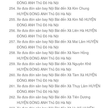
ĐÔNG ANH Thủ Đô Hà Nội
Xe đưa đón sân bay Nội Bài đến Xã Kim Chung
HUYỆN ĐÔNG ANH Thủ Đô Hà Nội
Xe đưa đón sân bay Nội Bài đến Xã Kim Nỗ HUYỆN
ĐÔNG ANH Thủ Đô Hà Nội
Xe đưa đón sân bay Nội Bài đến Xã Liên Hà HUYỆN
ĐÔNG ANH Thủ Đô Hà Nội
Xe đưa đón sân bay Nội Bài đến Xã Mai Lâm HUYỆN
ĐÔNG ANH Thủ Đô Hà Nội
Xe đưa đón sân bay Nội Bài đến Xã Nam Hồng
HUYỆN ĐÔNG ANH Thủ Đô Hà Nội
Xe đưa đón sân bay Nội Bài đến Xã Nguyên Khê
HUYỆN ĐÔNG ANH Thủ Đô Hà Nội
Xe đưa đón sân bay Nội Bài đến Xã Tàm Xá HUYỆN
ĐÔNG ANH Thủ Đô Hà Nội
Xe đưa đón sân bay Nội Bài đến Xã Thụy Lâm HUYỆN
ĐÔNG ANH Thủ Đô Hà Nội
Xe đưa đón sân bay Nội Bài đến Xã Tiên Dương
HUYỆN ĐÔNG ANH Thủ Đô Hà Nội