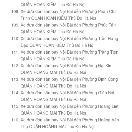
QUẬN HOÀN KIẾM Thủ Đô Hà Nội
Xe đưa đón sân bay Nội Bài đến Phường Phan Chu
Trinh QUẬN HOÀN KIẾM Thủ Đô Hà Nội
Xe đưa đón sân bay Nội Bài đến Phường Phúc Tân
QUẬN HOÀN KIẾM Thủ Đô Hà Nội
Xe đưa đón sân bay Nội Bài đến Phường Trần Hưng
Đạo QUẬN HOÀN KIẾM Thủ Đô Hà Nội
Xe đưa đón sân bay Nội Bài đến Phường Tràng Tiền
QUẬN HOÀN KIẾM Thủ Đô Hà Nội
Xe đưa đón sân bay Nội Bài đến Phường Đại Kim
QUẬN HOÀNG MAI Thủ Đô Hà Nội
Xe đưa đón sân bay Nội Bài đến Phường Định Công
QUẬN HOÀNG MAI Thủ Đô Hà Nội
Xe đưa đón sân bay Nội Bài đến Phường Giáp Bát
QUẬN HOÀNG MAI Thủ Đô Hà Nội
Xe đưa đón sân bay Nội Bài đến Phường Hoàng Liệt
QUẬN HOÀNG MAI Thủ Đô Hà Nội
Xe đưa đón sân bay Nội Bài đến Phường Hoàng Văn
Thụ QUẬN HOÀNG MAI Thủ Đô Hà Nội