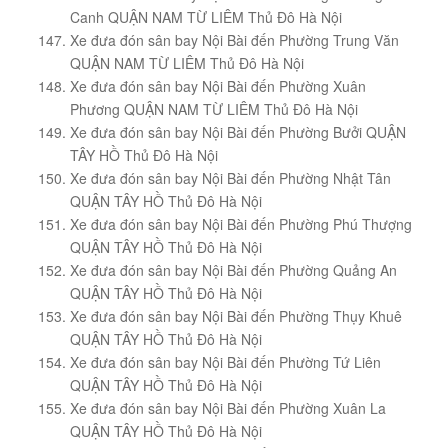
Canh QUẬN NAM TỪ LIÊM Thủ Đô Hà Nội
Xe đưa đón sân bay Nội Bài đến Phường Trung Văn
QUẬN NAM TỪ LIÊM Thủ Đô Hà Nội
Xe đưa đón sân bay Nội Bài đến Phường Xuân
Phương QUẬN NAM TỪ LIÊM Thủ Đô Hà Nội
Xe đưa đón sân bay Nội Bài đến Phường Bưởi QUẬN
TÂY HỒ Thủ Đô Hà Nội
Xe đưa đón sân bay Nội Bài đến Phường Nhật Tân
QUẬN TÂY HỒ Thủ Đô Hà Nội
Xe đưa đón sân bay Nội Bài đến Phường Phú Thượng
QUẬN TÂY HỒ Thủ Đô Hà Nội
Xe đưa đón sân bay Nội Bài đến Phường Quảng An
QUẬN TÂY HỒ Thủ Đô Hà Nội
Xe đưa đón sân bay Nội Bài đến Phường Thụy Khuê
QUẬN TÂY HỒ Thủ Đô Hà Nội
Xe đưa đón sân bay Nội Bài đến Phường Tứ Liên
QUẬN TÂY HỒ Thủ Đô Hà Nội
Xe đưa đón sân bay Nội Bài đến Phường Xuân La
QUẬN TÂY HỒ Thủ Đô Hà Nội