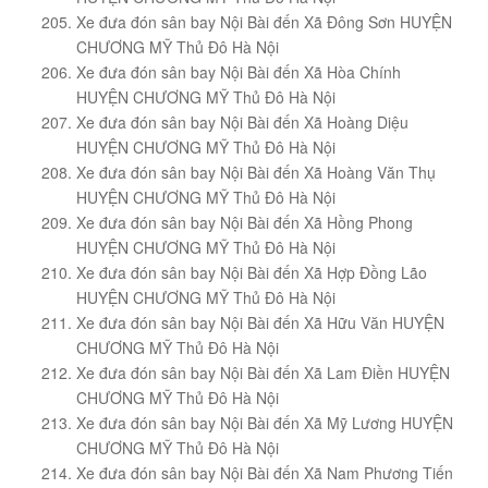
Xe đưa đón sân bay Nội Bài đến Xã Đông Sơn HUYỆN
CHƯƠNG MỸ Thủ Đô Hà Nội
Xe đưa đón sân bay Nội Bài đến Xã Hòa Chính
HUYỆN CHƯƠNG MỸ Thủ Đô Hà Nội
Xe đưa đón sân bay Nội Bài đến Xã Hoàng Diệu
HUYỆN CHƯƠNG MỸ Thủ Đô Hà Nội
Xe đưa đón sân bay Nội Bài đến Xã Hoàng Văn Thụ
HUYỆN CHƯƠNG MỸ Thủ Đô Hà Nội
Xe đưa đón sân bay Nội Bài đến Xã Hồng Phong
HUYỆN CHƯƠNG MỸ Thủ Đô Hà Nội
Xe đưa đón sân bay Nội Bài đến Xã Hợp Đồng Lão
HUYỆN CHƯƠNG MỸ Thủ Đô Hà Nội
Xe đưa đón sân bay Nội Bài đến Xã Hữu Văn HUYỆN
CHƯƠNG MỸ Thủ Đô Hà Nội
Xe đưa đón sân bay Nội Bài đến Xã Lam Điền HUYỆN
CHƯƠNG MỸ Thủ Đô Hà Nội
Xe đưa đón sân bay Nội Bài đến Xã Mỹ Lương HUYỆN
CHƯƠNG MỸ Thủ Đô Hà Nội
Xe đưa đón sân bay Nội Bài đến Xã Nam Phương Tiến