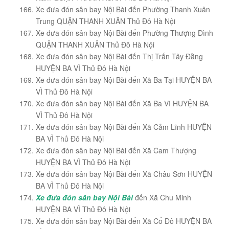
Xe đưa đón sân bay Nội Bài đến Phường Thanh Xuân
Trung QUẬN THANH XUÂN Thủ Đô Hà Nội
Xe đưa đón sân bay Nội Bài đến Phường Thượng Đình
QUẬN THANH XUÂN Thủ Đô Hà Nội
Xe đưa đón sân bay Nội Bài đến Thị Trấn Tây Đằng
HUYỆN BA VÌ Thủ Đô Hà Nội
Xe đưa đón sân bay Nội Bài đến Xã Ba Tại HUYỆN BA
VÌ Thủ Đô Hà Nội
Xe đưa đón sân bay Nội Bài đến Xã Ba Vì HUYỆN BA
VÌ Thủ Đô Hà Nội
Xe đưa đón sân bay Nội Bài đến Xã Cảm Lĩnh HUYỆN
BA VÌ Thủ Đô Hà Nội
Xe đưa đón sân bay Nội Bài đến Xã Cam Thượng
HUYỆN BA VÌ Thủ Đô Hà Nội
Xe đưa đón sân bay Nội Bài đến Xã Châu Sơn HUYỆN
BA VÌ Thủ Đô Hà Nội
Xe đưa đón sân bay Nội Bài
đến Xã Chu Minh
HUYỆN BA VÌ Thủ Đô Hà Nội
Xe đưa đón sân bay Nội Bài đến Xã Cổ Đô HUYỆN BA