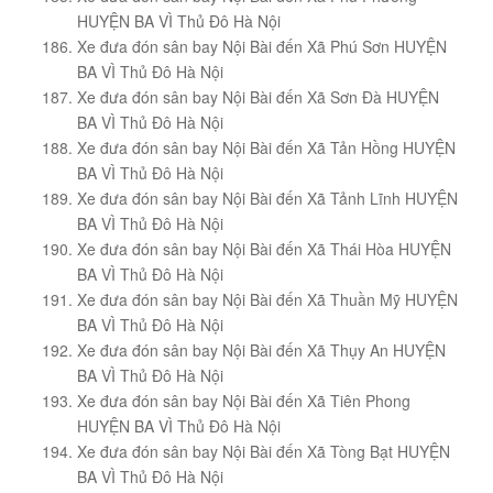
HUYỆN BA VÌ Thủ Đô Hà Nội
Xe đưa đón sân bay Nội Bài đến Xã Phú Sơn HUYỆN
BA VÌ Thủ Đô Hà Nội
Xe đưa đón sân bay Nội Bài đến Xã Sơn Đà HUYỆN
BA VÌ Thủ Đô Hà Nội
Xe đưa đón sân bay Nội Bài đến Xã Tản Hồng HUYỆN
BA VÌ Thủ Đô Hà Nội
Xe đưa đón sân bay Nội Bài đến Xã Tảnh Lĩnh HUYỆN
BA VÌ Thủ Đô Hà Nội
Xe đưa đón sân bay Nội Bài đến Xã Thái Hòa HUYỆN
BA VÌ Thủ Đô Hà Nội
Xe đưa đón sân bay Nội Bài đến Xã Thuần Mỹ HUYỆN
BA VÌ Thủ Đô Hà Nội
Xe đưa đón sân bay Nội Bài đến Xã Thụy An HUYỆN
BA VÌ Thủ Đô Hà Nội
Xe đưa đón sân bay Nội Bài đến Xã Tiên Phong
HUYỆN BA VÌ Thủ Đô Hà Nội
Xe đưa đón sân bay Nội Bài đến Xã Tòng Bạt HUYỆN
BA VÌ Thủ Đô Hà Nội