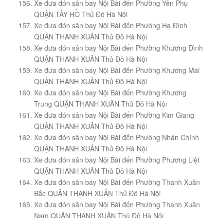
Xe đưa đón sân bay Nội Bài đến Phường Yên Phụ
QUẬN TÂY HỒ Thủ Đô Hà Nội
Xe đưa đón sân bay Nội Bài đến Phường Hạ Đình
QUẬN THANH XUÂN Thủ Đô Hà Nội
Xe đưa đón sân bay Nội Bài đến Phường Khương Đình
QUẬN THANH XUÂN Thủ Đô Hà Nội
Xe đưa đón sân bay Nội Bài đến Phường Khương Mai
QUẬN THANH XUÂN Thủ Đô Hà Nội
Xe đưa đón sân bay Nội Bài đến Phường Khương
Trung QUẬN THANH XUÂN Thủ Đô Hà Nội
Xe đưa đón sân bay Nội Bài đến Phường Kim Giang
QUẬN THANH XUÂN Thủ Đô Hà Nội
Xe đưa đón sân bay Nội Bài đến Phường Nhân Chính
QUẬN THANH XUÂN Thủ Đô Hà Nội
Xe đưa đón sân bay Nội Bài đến Phường Phương Liệt
QUẬN THANH XUÂN Thủ Đô Hà Nội
Xe đưa đón sân bay Nội Bài đến Phường Thanh Xuân
Bắc QUẬN THANH XUÂN Thủ Đô Hà Nội
Xe đưa đón sân bay Nội Bài đến Phường Thanh Xuân
Nam QUẬN THANH XUÂN Thủ Đô Hà Nội