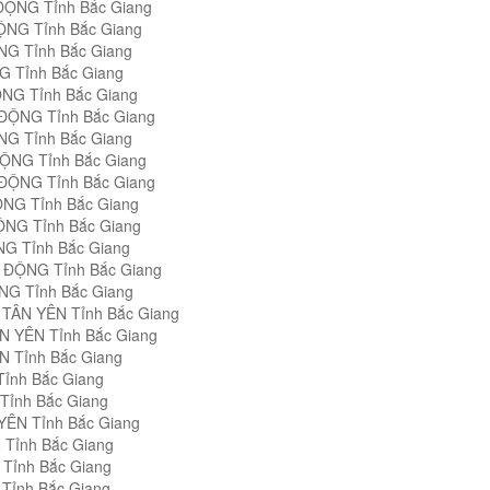
ĐỘNG Tỉnh Bắc Giang
ỘNG Tỉnh Bắc Giang
NG Tỉnh Bắc Giang
G Tỉnh Bắc Giang
ỘNG Tỉnh Bắc Giang
 ĐỘNG Tỉnh Bắc Giang
NG Tỉnh Bắc Giang
ĐỘNG Tỉnh Bắc Giang
 ĐỘNG Tỉnh Bắc Giang
ỘNG Tỉnh Bắc Giang
ỘNG Tỉnh Bắc Giang
NG Tỉnh Bắc Giang
N ĐỘNG Tỉnh Bắc Giang
NG Tỉnh Bắc Giang
 TÂN YÊN Tỉnh Bắc Giang
ÂN YÊN Tỉnh Bắc Giang
N Tỉnh Bắc Giang
Tỉnh Bắc Giang
Tỉnh Bắc Giang
YÊN Tỉnh Bắc Giang
 Tỉnh Bắc Giang
 Tỉnh Bắc Giang
 Tỉnh Bắc Giang