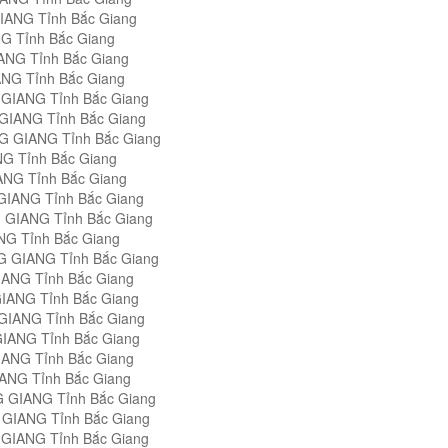
GIANG Tỉnh Bắc Giang
G Tỉnh Bắc Giang
ANG Tỉnh Bắc Giang
ANG Tỉnh Bắc Giang
 GIANG Tỉnh Bắc Giang
 GIANG Tỉnh Bắc Giang
 GIANG Tỉnh Bắc Giang
NG Tỉnh Bắc Giang
ANG Tỉnh Bắc Giang
GIANG Tỉnh Bắc Giang
G GIANG Tỉnh Bắc Giang
NG Tỉnh Bắc Giang
G GIANG Tỉnh Bắc Giang
IANG Tỉnh Bắc Giang
GIANG Tỉnh Bắc Giang
GIANG Tỉnh Bắc Giang
GIANG Tỉnh Bắc Giang
IANG Tỉnh Bắc Giang
IANG Tỉnh Bắc Giang
G GIANG Tỉnh Bắc Giang
 GIANG Tỉnh Bắc Giang
 GIANG Tỉnh Bắc Giang