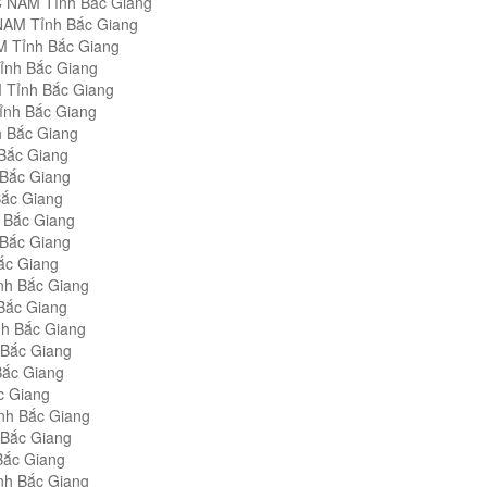
C NAM Tỉnh Bắc Giang
NAM Tỉnh Bắc Giang
M Tỉnh Bắc Giang
ỉnh Bắc Giang
 Tỉnh Bắc Giang
ỉnh Bắc Giang
h Bắc Giang
Bắc Giang
 Bắc Giang
Bắc Giang
 Bắc Giang
 Bắc Giang
ắc Giang
nh Bắc Giang
Bắc Giang
nh Bắc Giang
 Bắc Giang
Bắc Giang
c Giang
nh Bắc Giang
 Bắc Giang
Bắc Giang
nh Bắc Giang