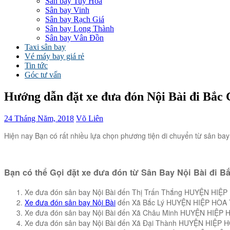
Sân bay Tuy Hòa
Sân bay Vinh
Sân bay Rạch Giá
Sân bay Long Thành
Sân bay Vân Đồn
Taxi sân bay
Vé máy bay giá rẻ
Tin tức
Góc tư vấn
Hướng dẫn đặt xe đưa đón Nội Bài đi Bắc 
24 Tháng Năm, 2018
Võ Liên
Hiện nay Bạn có rất nhiều lựa chọn phương tiện di chuyển từ sân bay
Bạn có thể Gọi đặt xe đưa đón từ Sân Bay Nội Bài đi Bắ
Xe đưa đón sân bay Nội Bài đến Thị Trấn Thắng HUYỆN HIỆP
Xe đưa đón sân bay Nội Bài
đến Xã Bắc Lý HUYỆN HIỆP HÒA 
Xe đưa đón sân bay Nội Bài đến Xã Châu Minh HUYỆN HIỆP 
Xe đưa đón sân bay Nội Bài đến Xã Đại Thành HUYỆN HIỆP H