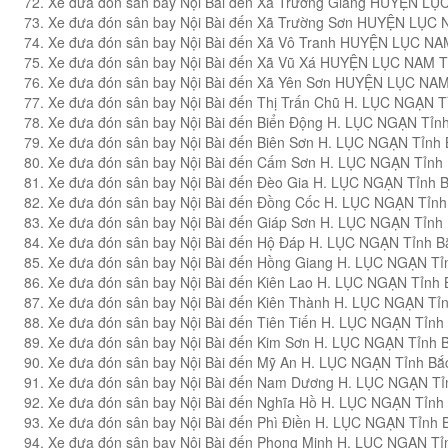
Xe đưa đón sân bay Nội Bài đến Xã Trường Giang HUYỆN LỤ
Xe đưa đón sân bay Nội Bài đến Xã Trường Sơn HUYỆN LỤC 
Xe đưa đón sân bay Nội Bài đến Xã Vô Tranh HUYỆN LỤC NA
Xe đưa đón sân bay Nội Bài đến Xã Vũ Xá HUYỆN LỤC NAM T
Xe đưa đón sân bay Nội Bài đến Xã Yên Sơn HUYỆN LỤC NAM
Xe đưa đón sân bay Nội Bài đến Thị Trấn Chũ H. LỤC NGẠN T
Xe đưa đón sân bay Nội Bài đến Biển Động H. LỤC NGẠN Tỉn
Xe đưa đón sân bay Nội Bài đến Biên Sơn H. LỤC NGẠN Tỉnh 
Xe đưa đón sân bay Nội Bài đến Cấm Sơn H. LỤC NGẠN Tỉnh
Xe đưa đón sân bay Nội Bài đến Đèo Gia H. LỤC NGẠN Tỉnh 
Xe đưa đón sân bay Nội Bài đến Đồng Cốc H. LỤC NGẠN Tỉnh
Xe đưa đón sân bay Nội Bài đến Giáp Sơn H. LỤC NGẠN Tỉnh
Xe đưa đón sân bay Nội Bài đến Hộ Đáp H. LỤC NGẠN Tỉnh B
Xe đưa đón sân bay Nội Bài đến Hồng Giang H. LỤC NGẠN Tỉ
Xe đưa đón sân bay Nội Bài đến Kiên Lao H. LỤC NGẠN Tỉnh 
Xe đưa đón sân bay Nội Bài đến Kiên Thành H. LỤC NGẠN Tỉ
Xe đưa đón sân bay Nội Bài đến Tiên Tiến H. LỤC NGẠN Tỉnh
Xe đưa đón sân bay Nội Bài đến Kim Sơn H. LỤC NGẠN Tỉnh 
Xe đưa đón sân bay Nội Bài đến Mỹ An H. LỤC NGẠN Tỉnh Bắ
Xe đưa đón sân bay Nội Bài đến Nam Dương H. LỤC NGẠN Tỉ
Xe đưa đón sân bay Nội Bài đến Nghĩa Hồ H. LỤC NGẠN Tỉnh
Xe đưa đón sân bay Nội Bài đến Phì Điền H. LỤC NGẠN Tỉnh 
Xe đưa đón sân bay Nội Bài đến Phong Minh H. LỤC NGẠN Tỉ