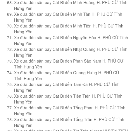
Xe đưa đón sân bay Cát Bi đến Minh Hoàng H. PHÙ CỪ Tỉnh
Hưng Yên
Xe đưa đón sân bay Cát Bi đến Minh Tân H. PHÙ CỪ Tỉnh
Hưng Yên
Xe đưa đón sân bay Cát Bi đến Minh Tiến H. PHÙ CỪ Tỉnh
Hưng Yên
Xe đưa đón sân bay Cát Bi đến Nguyên Hòa H. PHÙ CỪ Tỉnh
Hưng Yên
Xe đưa đón sân bay Cát Bi đến Nhật Quang H. PHÙ CỪ Tỉnh
Hưng Yên
Xe đưa đón sân bay Cát Bi đến Phan Sào Nam H. PHÙ CỪ
Tỉnh Hưng Yên
Xe đưa đón sân bay Cát Bi đến Quang Hưng H. PHÙ CỪ
Tỉnh Hưng Yên
Xe đưa đón sân bay Cát Bi đến Tam Đa H. PHÙ CỪ Tỉnh
Hưng Yên
Xe đưa đón sân bay Cát Bi đến Tiên Tiến H. PHÙ CỪ Tỉnh
Hưng Yên
Xe đưa đón sân bay Cát Bi đến Tống Phan H. PHÙ CỪ Tỉnh
Hưng Yên
Xe đưa đón sân bay Cát Bi đến Tống Trân H. PHÙ CỪ Tỉnh
Hưng Yên
Xe đưa đón sân bay Cát Bi đến Thị Trấn Vương HUYỆN TIÊN