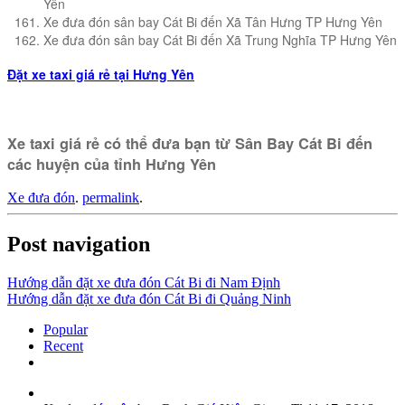
Yên
Xe đưa đón sân bay Cát Bi đến Xã Tân Hưng TP Hưng Yên
Xe đưa đón sân bay Cát Bi đến Xã Trung Nghĩa TP Hưng Yên
Đặt xe taxi giá rẻ tại Hưng Yên
Xe taxi giá rẻ có thể đưa bạn từ Sân Bay Cát Bi đến
các huyện của tỉnh Hưng Yên
Xe đưa đón
.
permalink
.
Post navigation
Hướng dẫn đặt xe đưa đón Cát Bi đi Nam Định
Hướng dẫn đặt xe đưa đón Cát Bi đi Quảng Ninh
Popular
Recent