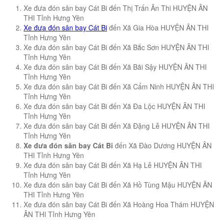
Xe đưa đón sân bay Cát Bi đến Thị Trấn Ân Thi HUYỆN ÂN
THI Tỉnh Hưng Yên
Xe đưa đón sân bay Cát Bi
đến Xã Gia Hòa HUYỆN ÂN THI
Tỉnh Hưng Yên
Xe đưa đón sân bay Cát Bi đến Xã Bắc Sơn HUYỆN ÂN THI
Tỉnh Hưng Yên
Xe đưa đón sân bay Cát Bi đến Xã Bãi Sậy HUYỆN ÂN THI
Tỉnh Hưng Yên
Xe đưa đón sân bay Cát Bi đến Xã Cẩm Ninh HUYỆN ÂN THI
Tỉnh Hưng Yên
Xe đưa đón sân bay Cát Bi đến Xã Đa Lộc HUYỆN ÂN THI
Tỉnh Hưng Yên
Xe đưa đón sân bay Cát Bi đến Xã Đặng Lễ HUYỆN ÂN THI
Tỉnh Hưng Yên
Xe đưa đón sân bay Cát Bi
đến Xã Đào Dương HUYỆN ÂN
THI Tỉnh Hưng Yên
Xe đưa đón sân bay Cát Bi đến Xã Hạ Lễ HUYỆN ÂN THI
Tỉnh Hưng Yên
Xe đưa đón sân bay Cát Bi đến Xã Hồ Tùng Mậu HUYỆN ÂN
THI Tỉnh Hưng Yên
Xe đưa đón sân bay Cát Bi đến Xã Hoàng Hoa Thám HUYỆN
ÂN THI Tỉnh Hưng Yên