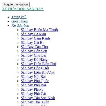
Toggle navigation
XE ĐƯA ĐÓN SÂN BAY
Trang chủ
Giới Thiệu
Xe đưa đón
Sân bay Buôn Ma Thuột
Sân bay Cà Mau
Sân bay Cam Ranh
Sân bay Cát Bi
Sân Bay Cần Thơ
Sân bay Côn Sơn
Sân bay Chu Lai
Sân bay Đà Nẵng
Sân bay Điện Biên Phủ
Sân bay Đồng Hới
Sân bay Liên Khương
Sân bay Nội Bài
Sân bay Phú Quốc
Sân bay Phú Bài
Sân bay Pleiku
Sân bay Phù Cát
Sân bay Tân Sơn Nhất
Sân bay Thọ Xuân