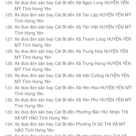
Xe đưa đón sân bay Cát Bi đến Xã Ngọc Long HUYỆN YÊN
MỸ Tỉnh Hưng Yên
Xe đưa đón sân bay Cát Bi đến Xã Tân Lập HUYỆN YÊN MỸ
Tỉnh Hưng Yên
Xe đưa đón sân bay Cát Bi đến Xã Tân Việt HUYỆN YÊN MỸ
Tỉnh Hưng Yên
Xe đưa đón sân bay Cát Bi đến Xã Thanh Long HUYỆN YÊN
MỸ Tỉnh Hưng Yên
Xe đưa đón sân bay Cát Bi đến Xã Trung Hòa HUYỆN YÊN
MỸ Tỉnh Hưng Yên
Xe đưa đón sân bay Cát Bi đến Xã Trung Hưng HUYỆN YÊN
MỸ Tỉnh Hưng Yên
Xe đưa đón sân bay Cát Bi đến Xã Việt Cường HUYỆN YÊN
MỸ Tỉnh Hưng Yên
Xe đưa đón sân bay Cát Bi đến Xã Yên Hòa HUYỆN YÊN MỸ
Tỉnh Hưng Yên
Xe đưa đón sân bay Cát Bi đến Xã Yên Phú HUYỆN YÊN MỸ
Tỉnh Hưng Yên
Xe đưa đón sân bay Cát Bi đến Phường Bần Yên Nhân THỊ
XÃ MỸ HÀO Tỉnh Hưng Yên
Xe đưa đón sân bay Cát Bi đến Phường Di Sử THỊ XÃ MỸ
HÀO Tỉnh Hưng Yên
Xe đưa đón sân bay Cát Bi đến Phường Nhân Hòa THỊ XÃ