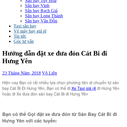
Sân bay Tuy Hòa
Sân bay Vinh
Sân bay Rạch Giá
Sân bay Long Thành
Sân bay Vân Đồn
Taxi sân bay
Vé máy bay giá rẻ
Tin tức
Góc tư vấn
Hướng dẫn đặt xe đưa đón Cát Bi đi
Hưng Yên
23 Tháng Năm, 2018
Võ Liên
Hiện nay Bạn có rất nhiều lựa chọn phương tiện di chuyển từ sân
bay Cát Bi Đi Hưng Yên, Bạn có thể đi
Xe Taxi giá rẻ
đi Hưng Yên
hoặc đi Xe đưa đón sân bay Cát Bi đi Hưng Yên
Bạn có thể Gọi đặt xe đưa đón từ Sân Bay Cát Bi đi
Hưng Yên với các tuyến: