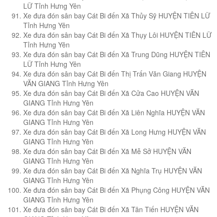
LỮ Tỉnh Hưng Yên
Xe đưa đón sân bay Cát Bi đến Xã Thủy Sỹ HUYỆN TIÊN LỮ
Tỉnh Hưng Yên
Xe đưa đón sân bay Cát Bi đến Xã Thụy Lôi HUYỆN TIÊN LỮ
Tỉnh Hưng Yên
Xe đưa đón sân bay Cát Bi đến Xã Trung Dũng HUYỆN TIÊN
LỮ Tỉnh Hưng Yên
Xe đưa đón sân bay Cát Bi đến Thị Trấn Văn Giang HUYỆN
VĂN GIANG Tỉnh Hưng Yên
Xe đưa đón sân bay Cát Bi đến Xã Cửa Cao HUYỆN VĂN
GIANG Tỉnh Hưng Yên
Xe đưa đón sân bay Cát Bi đến Xã Liên Nghĩa HUYỆN VĂN
GIANG Tỉnh Hưng Yên
Xe đưa đón sân bay Cát Bi đến Xã Long Hưng HUYỆN VĂN
GIANG Tỉnh Hưng Yên
Xe đưa đón sân bay Cát Bi đến Xã Mễ Sở HUYỆN VĂN
GIANG Tỉnh Hưng Yên
Xe đưa đón sân bay Cát Bi đến Xã Nghĩa Trụ HUYỆN VĂN
GIANG Tỉnh Hưng Yên
Xe đưa đón sân bay Cát Bi đến Xã Phụng Công HUYỆN VĂN
GIANG Tỉnh Hưng Yên
Xe đưa đón sân bay Cát Bi đến Xã Tân Tiến HUYỆN VĂN