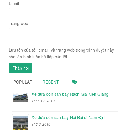
Email
Trang web
Lưu tên của tôi, email, và trang web trong trình duyệt này
cho lần bình luận kế tiếp của tôi.
POPULAR
RECENT
Xe đưa đón sân bay Rạch Giá Kiên Giang
Th11 17, 2018
Xe đưa đón sân bay Nội Bài đi Nam Định
Th3 6, 2018