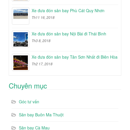
Xe đưa đón sân bay Phù Cát Quy Nhơn
Th11 16, 2018
Xe đưa đón sân bay Nội Bài đi Thái Bình
Th3 8, 2018
Xe đưa đón sân bay Tân Sơn Nhất đi Biên Hòa
Th2 17, 2018
Chuyên mục
Góc tư vấn
Sân bay Buôn Ma Thuột
Sân bay Cà Mau