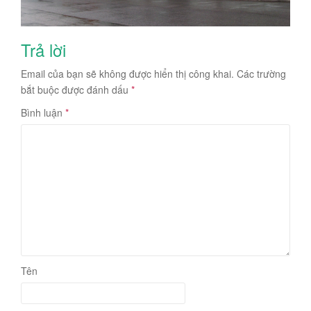
Trả lời
Email của bạn sẽ không được hiển thị công khai.
Các trường
bắt buộc được đánh dấu
*
Bình luận
*
Tên