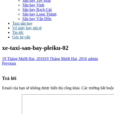
Sân bay Tuy Hòa
Sân bay Vinh
Sân bay Rạch Giá
Sân bay Long Thành
Sân bay Vân Đồn
Taxi sân bay
Vé máy bay giá rẻ
Tin tức
Góc tư vấn
xe-taxi-san-bay-pleiku-02
19 Tháng Mười Hai, 2018
19 Tháng Mười Hai, 2016
admin
Previous
Trả lời
Email của bạn sẽ không được hiển thị công khai.
Các trường bắt buộ