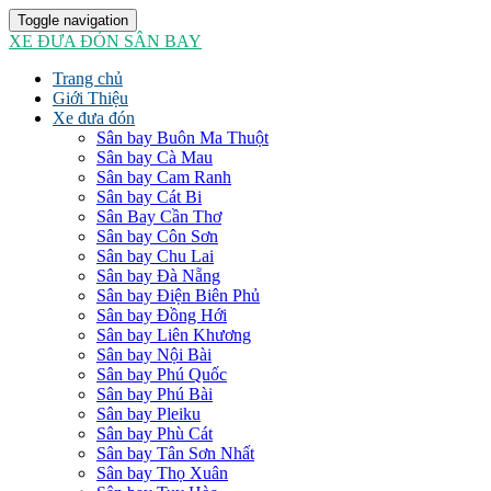
Toggle navigation
XE ĐƯA ĐÓN SÂN BAY
Trang chủ
Giới Thiệu
Xe đưa đón
Sân bay Buôn Ma Thuột
Sân bay Cà Mau
Sân bay Cam Ranh
Sân bay Cát Bi
Sân Bay Cần Thơ
Sân bay Côn Sơn
Sân bay Chu Lai
Sân bay Đà Nẵng
Sân bay Điện Biên Phủ
Sân bay Đồng Hới
Sân bay Liên Khương
Sân bay Nội Bài
Sân bay Phú Quốc
Sân bay Phú Bài
Sân bay Pleiku
Sân bay Phù Cát
Sân bay Tân Sơn Nhất
Sân bay Thọ Xuân