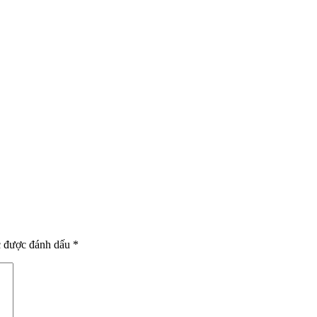
c được đánh dấu
*