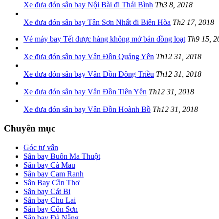
Xe đưa đón sân bay Nội Bài đi Thái Bình
Th3 8, 2018
Xe đưa đón sân bay Tân Sơn Nhất đi Biên Hòa
Th2 17, 2018
Vé máy bay Tết được hàng không mở bán đồng loạt
Th9 15, 2
Xe đưa đón sân bay Vân Đồn Quảng Yên
Th12 31, 2018
Xe đưa đón sân bay Vân Đồn Đông Triều
Th12 31, 2018
Xe đưa đón sân bay Vân Đồn Tiên Yên
Th12 31, 2018
Xe đưa đón sân bay Vân Đồn Hoành Bồ
Th12 31, 2018
Chuyên mục
Góc tư vấn
Sân bay Buôn Ma Thuột
Sân bay Cà Mau
Sân bay Cam Ranh
Sân Bay Cần Thơ
Sân bay Cát Bi
Sân bay Chu Lai
Sân bay Côn Sơn
Sân bay Đà Nẵng