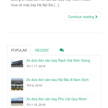
mua vé máy bay Hà Nội Đà […]
Continue reading
POPULAR
RECENT
Xe đưa đón sân bay Rạch Giá Kiên Giang
Th11 17, 2018
Xe đưa đón sân bay Nội Bài đi Nam Định
Th3 6, 2018
Xe đưa đón sân bay Phù Cát Quy Nhơn
Th11 16, 2018