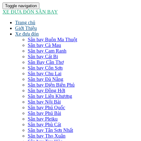
Toggle navigation
XE ĐƯA ĐÓN SÂN BAY
Trang chủ
Giới Thiệu
Xe đưa đón
Sân bay Buôn Ma Thuột
Sân bay Cà Mau
Sân bay Cam Ranh
Sân bay Cát Bi
Sân Bay Cần Thơ
Sân bay Côn Sơn
Sân bay Chu Lai
Sân bay Đà Nẵng
Sân bay Điện Biên Phủ
Sân bay Đồng Hới
Sân bay Liên Khương
Sân bay Nội Bài
Sân bay Phú Quốc
Sân bay Phú Bài
Sân bay Pleiku
Sân bay Phù Cát
Sân bay Tân Sơn Nhất
Sân bay Thọ Xuân