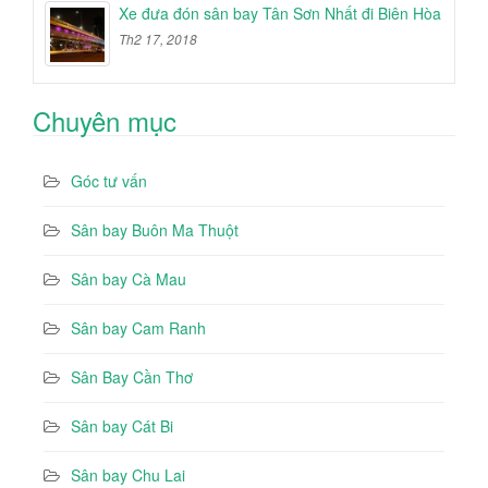
Xe đưa đón sân bay Tân Sơn Nhất đi Biên Hòa
Th2 17, 2018
Chuyên mục
Góc tư vấn
Sân bay Buôn Ma Thuột
Sân bay Cà Mau
Sân bay Cam Ranh
Sân Bay Cần Thơ
Sân bay Cát Bi
Sân bay Chu Lai