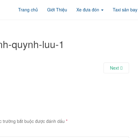
Trang chủ
Giới Thiệu
Xe đưa đón
Taxi sân bay
nh-quynh-luu-1
Next
c trường bắt buộc được đánh dấu
*