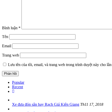
Bình luận
*
Tên
Email
Trang web
Lưu tên của tôi, email, và trang web trong trình duyệt này cho lần 
Popular
Recent
Xe đưa đón sân bay Rạch Giá Kiên Giang
Th11 17, 2018