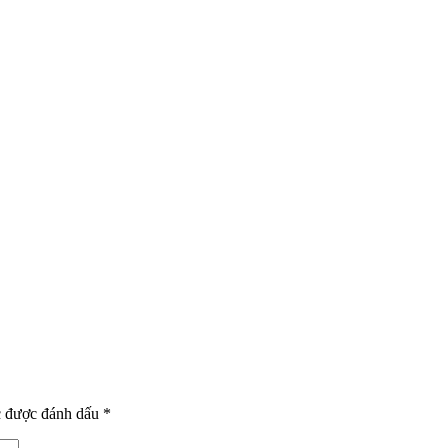
c được đánh dấu
*