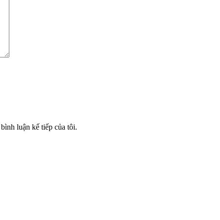
bình luận kế tiếp của tôi.