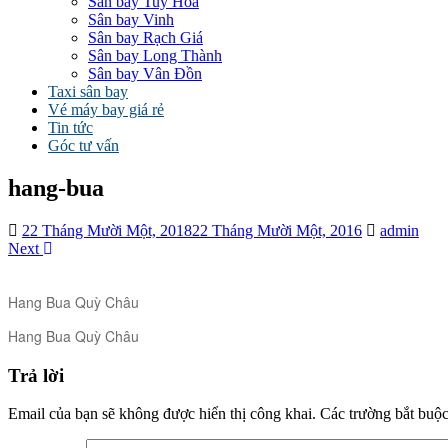
Sân bay Tuy Hòa
Sân bay Vinh
Sân bay Rạch Giá
Sân bay Long Thành
Sân bay Vân Đồn
Taxi sân bay
Vé máy bay giá rẻ
Tin tức
Góc tư vấn
hang-bua
22 Tháng Mười Một, 2018
22 Tháng Mười Một, 2016
admin
Next
Hang Bua Quỳ Châu
Hang Bua Quỳ Châu
Trả lời
Email của bạn sẽ không được hiển thị công khai.
Các trường bắt buộ