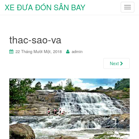
XE ĐƯA ĐÓN SÂN BAY
T
o
g
g
thac-sao-va
l
e
n
22 Tháng Mười Một, 2018
admin
a
Next
v
i
g
a
t
i
o
n