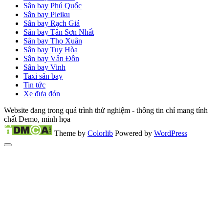
Sân bay Phú Quốc
Sân bay Pleiku
Sân bay Rạch Giá
Sân bay Tân Sơn Nhất
Sân bay Thọ Xuân
Sân bay Tuy Hòa
Sân bay Vân Đồn
Sân bay Vinh
Taxi sân bay
Tin tức
Xe đưa đón
Website đang trong quá trình thử nghiệm - thông tin chỉ mang tính
chất Demo, minh họa
Theme by
Colorlib
Powered by
WordPress