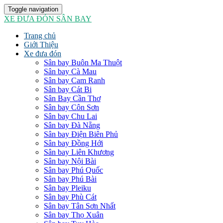
Toggle navigation
XE ĐƯA ĐÓN SÂN BAY
Trang chủ
Giới Thiệu
Xe đưa đón
Sân bay Buôn Ma Thuột
Sân bay Cà Mau
Sân bay Cam Ranh
Sân bay Cát Bi
Sân Bay Cần Thơ
Sân bay Côn Sơn
Sân bay Chu Lai
Sân bay Đà Nẵng
Sân bay Điện Biên Phủ
Sân bay Đồng Hới
Sân bay Liên Khương
Sân bay Nội Bài
Sân bay Phú Quốc
Sân bay Phú Bài
Sân bay Pleiku
Sân bay Phù Cát
Sân bay Tân Sơn Nhất
Sân bay Thọ Xuân