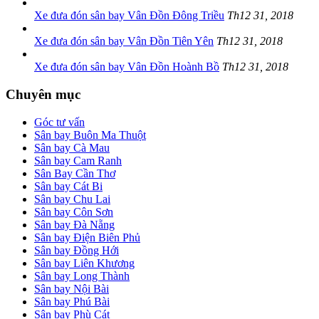
Xe đưa đón sân bay Vân Đồn Đông Triều
Th12 31, 2018
Xe đưa đón sân bay Vân Đồn Tiên Yên
Th12 31, 2018
Xe đưa đón sân bay Vân Đồn Hoành Bồ
Th12 31, 2018
Chuyên mục
Góc tư vấn
Sân bay Buôn Ma Thuột
Sân bay Cà Mau
Sân bay Cam Ranh
Sân Bay Cần Thơ
Sân bay Cát Bi
Sân bay Chu Lai
Sân bay Côn Sơn
Sân bay Đà Nẵng
Sân bay Điện Biên Phủ
Sân bay Đồng Hới
Sân bay Liên Khương
Sân bay Long Thành
Sân bay Nội Bài
Sân bay Phú Bài
Sân bay Phù Cát