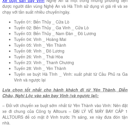
Xe buýt sân bay Vinh
Nghệ An là một trong những phương tiện
được người dân vùng Nghệ An và Hà Tĩnh sử dụng vì giá rẻ và xe
chạy với tần suất nhiều chuyến/ngày.
Tuyến 01: Bến Thủy _ Cửa Lò
Tuyến 02: Bến Thủy _ Ga Vinh _ Cửa Lò
Tuyến 03: Bến Thủy _ Nam Đàn _ Đô Lương
Tuyến 04: Vinh _ Hoàng Mai
Tuyến 05: Vinh _ Yên Thành
Tuyến 08: Vinh _ Đô Lương
Tuyến 26: Vinh _ Thái Hòa
Tuyến 23: Vinh _ Thanh Chương
Tuyến 28: Vinh _ Yên Thành
Tuyến xe buýt Hà Tĩnh _ Vinh: xuất phát từ Cầu Phủ ra Ga
Vinh và ngược lại
Lựa chọn tốt nhất cho hành khách đi từ Yên Thành, Diễn
Châu, Nghi Lộc vào sân bay Vinh (và ngược lại):
– Đối với chuyến xe buýt sớm nhất từ Yên Thành vào Vinh: Nên đặt
xe đi chung của Công ty Alltours – ĐẠI LÝ VÉ MÁY BAY CẤP 1
ALLTOURS để có mặt ở Vinh trước 7h sáng, xe này đưa đón tận
nhà.