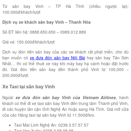
Từ sân bay Vinh – TP Hà Tĩnh (chiều ngược lại):
100.000đ/khách/lượt
Dịch vụ xe khách sân bay Vinh – Thanh Hóa
Số ĐT liên hệ: 0888.650.650 – 0989.012.889
Giá vé: 150.000đ/khách/lượt
Dịch vụ đón tiễn sân bay của các xe khách rất phát triển, cho dù
bạn muốn có
xe đưa đón sân bay Nội Bài
hay sân bay Tân Sơn
Nhất… thì có thể thuê xe này khi máy bay hạ cánh hoặc đặt trước
đó. Giá đón tiễn sân bay đến thành phố Vinh từ 100,000 –
200.000đ/lượt.
Xe Taxi tại sân bay Vinh
Ngoài
xe đưa đón sân bay Vinh của Vietnam Airlines
, hành
khách có thể đi xe taxi sân bay Vinh đến trung tâm Thành phố Vinh,
đi các huyện lân cận tỉnh Nghệ An hoặc sang Hà Tĩnh. Giá mở cửa
của các Hãng taxi tại sân bay Vinh từ 11.500đ/km.
Taxi Mai Linh Nghệ An: 0238.3.57.57.57
Taxi Vạn Xuân: 0238.3.98.98.98