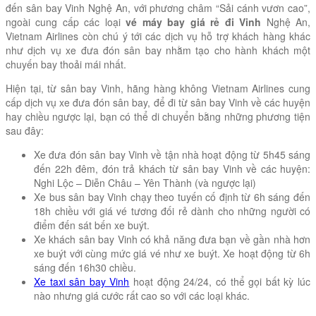
đến sân bay Vinh Nghệ An, với phương châm “Sải cánh vươn cao”,
ngoài cung cấp các loại
vé máy bay giá rẻ đi Vinh
Nghệ An,
Vietnam Airlines còn chú ý tới các dịch vụ hỗ trợ khách hàng khác
như dịch vụ xe đưa đón sân bay nhằm tạo cho hành khách một
chuyến bay thoải mái nhất.
Hiện tại, từ sân bay Vinh, hãng hàng không Vietnam Airlines cung
cấp dịch vụ xe đưa đón sân bay, để đi từ sân bay Vinh về các huyện
hay chiều ngược lại, bạn có thể di chuyển bằng những phương tiện
sau đây:
Xe đưa đón sân bay Vinh về tận nhà hoạt động từ 5h45 sáng
đến 22h đêm, đón trả khách từ sân bay Vinh về các huyện:
Nghi Lộc – Diễn Châu – Yên Thành (và ngược lại)
Xe bus sân bay Vinh chạy theo tuyến cố định từ 6h sáng đến
18h chiều với giá vé tương đối rẻ dành cho những người có
điểm đến sát bến xe buýt.
Xe khách sân bay Vinh có khả năng đưa bạn về gần nhà hơn
xe buýt với cùng mức giá vé như xe buýt. Xe hoạt động từ 6h
sáng đến 16h30 chiều.
Xe taxi sân bay Vinh
hoạt động 24/24, có thể gọi bất kỳ lúc
nào nhưng giá cước rất cao so với các loại khác.