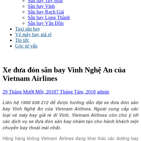
Sân bay Tuy Hòa
Sân bay Vinh
Sân bay Rạch Giá
Sân bay Long Thành
Sân bay Vân Đồn
Taxi sân bay
Vé máy bay giá rẻ
Tin tức
Góc tư vấn
Xe đưa đón sân bay Vinh Nghệ An của
Vietnam Airlines
29 Tháng Mười Một, 2018
7 Tháng Tám, 2018
admin
Liên hệ 1900 636 212 để được hướng dẫn đặt xe đưa đón sân
bay Vinh Nghệ An của Vietnam Airlines. Ngoài cung cấp các
loại vé máy bay giá rẻ đi Vinh, Vietnam Airlines còn chú ý tới
các dịch vụ xe đưa đón sân bay nhằm tạo cho hành khách một
chuyến bay thoải mái nhất.
Hãng hàng không Vietnam Airlines đang khai thác các đường bay