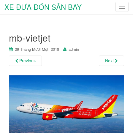
XE ĐƯA ĐÓN SÂN BAY
T
o
g
g
mb-vietjet
l
e
n
29 Tháng Mười Một, 2018
admin
a
Previous
Next
v
i
g
a
t
i
o
n