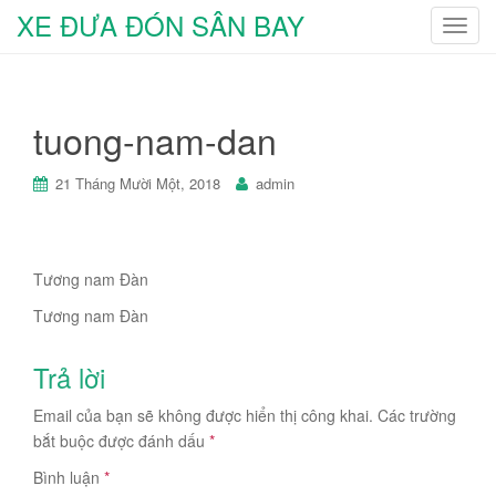
XE ĐƯA ĐÓN SÂN BAY
T
o
g
g
tuong-nam-dan
l
e
n
21 Tháng Mười Một, 2018
admin
a
v
i
Tương nam Đàn
g
a
Tương nam Đàn
t
i
Trả lời
o
n
Email của bạn sẽ không được hiển thị công khai.
Các trường
bắt buộc được đánh dấu
*
Bình luận
*