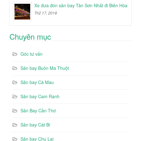
Xe đưa đón sân bay Tân Sơn Nhất đi Biên Hòa
Th2 17, 2018
Chuyên mục
Góc tư vấn
Sân bay Buôn Ma Thuột
Sân bay Cà Mau
Sân bay Cam Ranh
Sân Bay Cần Thơ
Sân bay Cát Bi
Sân bay Chu Lai