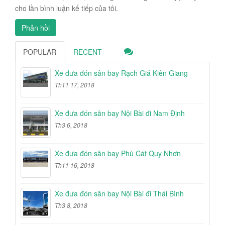
cho lần bình luận kế tiếp của tôi.
POPULAR
RECENT
Xe đưa đón sân bay Rạch Giá Kiên Giang
Th11 17, 2018
Xe đưa đón sân bay Nội Bài đi Nam Định
Th3 6, 2018
Xe đưa đón sân bay Phù Cát Quy Nhơn
Th11 16, 2018
Xe đưa đón sân bay Nội Bài đi Thái Bình
Th3 8, 2018