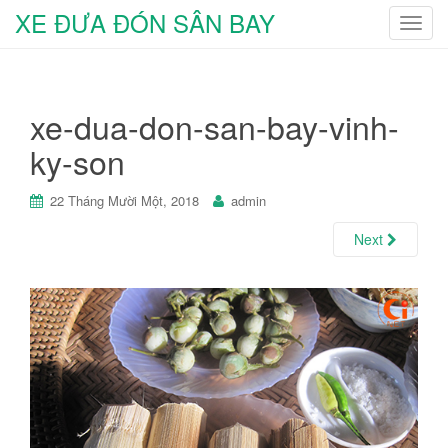
XE ĐƯA ĐÓN SÂN BAY
T
o
g
g
xe-dua-don-san-bay-vinh-
l
e
ky-son
n
a
22 Tháng Mười Một, 2018
admin
v
i
Next
g
a
t
i
o
n