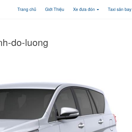
Trang chủ
Giới Thiệu
Xe đưa đón
Taxi sân bay
nh-do-luong