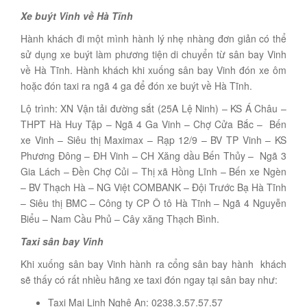
Xe buýt Vinh về Hà Tĩnh
Hành khách đi một mình hành lý nhẹ nhàng đơn giản có thể
sử dụng xe buýt làm phương tiện di chuyển từ sân bay Vinh
về Hà Tĩnh. Hành khách khi xuống sân bay Vinh đón xe ôm
hoặc đón taxi ra ngã 4 ga để đón xe buýt về Hà Tĩnh.
Lộ trình: XN Vận tải đường sắt (25A Lệ Ninh) – KS Á Châu –
THPT Hà Huy Tập – Ngã 4 Ga Vinh – Chợ Cửa Bắc – Bến
xe Vinh – Siêu thị Maximax – Rạp 12/9 – BV TP Vinh – KS
Phương Đông – ĐH Vinh – CH Xăng dầu Bến Thủy – Ngã 3
Gia Lách – Đền Chợ Củi – Thị xã Hồng Lĩnh – Bến xe Ngèn
– BV Thạch Hà – NG Việt COMBANK – Đội Trước Bạ Hà Tĩnh
– Siêu thị BMC – Công ty CP Ô tô Hà Tĩnh – Ngã 4 Nguyễn
Biểu – Nam Cầu Phủ – Cây xăng Thạch Bình.
Taxi sân bay Vinh
Khi xuống sân bay Vinh hành ra cổng sân bay hành khách
sẽ thấy có rất nhiều hãng xe taxi đón ngay tại sân bay như:
Taxi Mai Linh Nghệ An: 0238.3.57.57.57