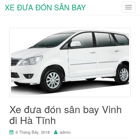
XE ĐƯA ĐÓN SÂN BAY
T
o
g
g
l
e
n
a
v
i
g
a
t
i
Xe đưa đón sân bay Vinh
o
đi Hà Tĩnh
n
6 Tháng Bảy, 2018
admin