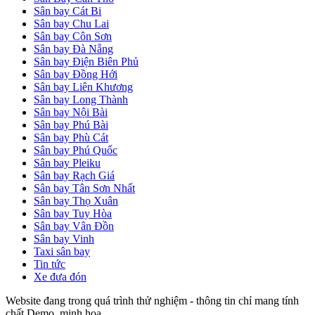
Sân bay Cát Bi
Sân bay Chu Lai
Sân bay Côn Sơn
Sân bay Đà Nẵng
Sân bay Điện Biên Phủ
Sân bay Đồng Hới
Sân bay Liên Khương
Sân bay Long Thành
Sân bay Nội Bài
Sân bay Phú Bài
Sân bay Phù Cát
Sân bay Phú Quốc
Sân bay Pleiku
Sân bay Rạch Giá
Sân bay Tân Sơn Nhất
Sân bay Thọ Xuân
Sân bay Tuy Hòa
Sân bay Vân Đồn
Sân bay Vinh
Taxi sân bay
Tin tức
Xe đưa đón
Website đang trong quá trình thử nghiệm - thông tin chỉ mang tính
chất Demo, minh họa