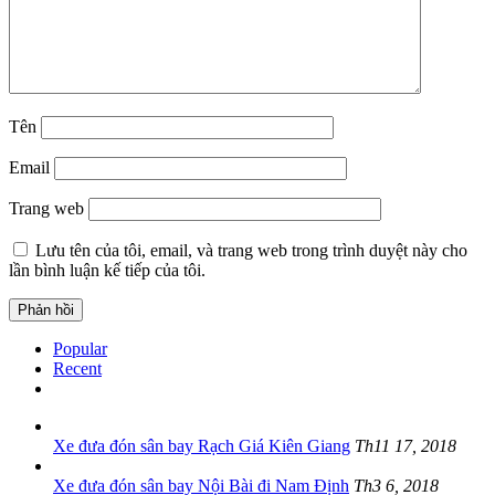
Tên
Email
Trang web
Lưu tên của tôi, email, và trang web trong trình duyệt này cho
lần bình luận kế tiếp của tôi.
Popular
Recent
Xe đưa đón sân bay Rạch Giá Kiên Giang
Th11 17, 2018
Xe đưa đón sân bay Nội Bài đi Nam Định
Th3 6, 2018