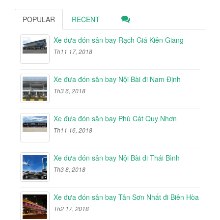
POPULAR
RECENT
Xe đưa đón sân bay Rạch Giá Kiên Giang
Th11 17, 2018
Xe đưa đón sân bay Nội Bài đi Nam Định
Th3 6, 2018
Xe đưa đón sân bay Phù Cát Quy Nhơn
Th11 16, 2018
Xe đưa đón sân bay Nội Bài đi Thái Bình
Th3 8, 2018
Xe đưa đón sân bay Tân Sơn Nhất đi Biên Hòa
Th2 17, 2018