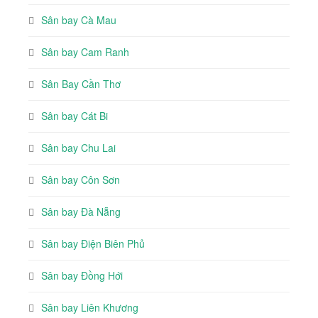
Sân bay Cà Mau
Sân bay Cam Ranh
Sân Bay Cần Thơ
Sân bay Cát Bi
Sân bay Chu Lai
Sân bay Côn Sơn
Sân bay Đà Nẵng
Sân bay Điện Biên Phủ
Sân bay Đồng Hới
Sân bay Liên Khương