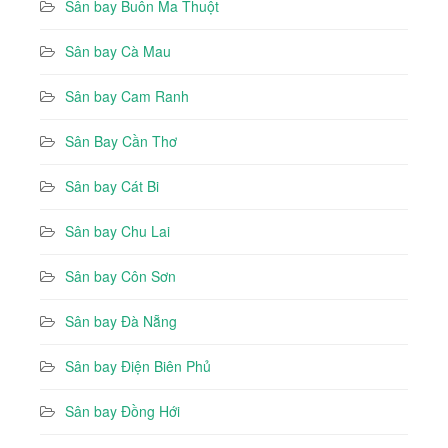
Sân bay Buôn Ma Thuột
Sân bay Cà Mau
Sân bay Cam Ranh
Sân Bay Cần Thơ
Sân bay Cát Bi
Sân bay Chu Lai
Sân bay Côn Sơn
Sân bay Đà Nẵng
Sân bay Điện Biên Phủ
Sân bay Đồng Hới