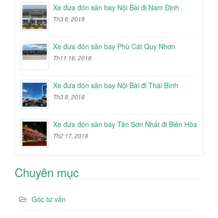
Xe đưa đón sân bay Nội Bài đi Nam Định
Th3 6, 2018
Xe đưa đón sân bay Phù Cát Quy Nhơn
Th11 16, 2018
Xe đưa đón sân bay Nội Bài đi Thái Bình
Th3 8, 2018
Xe đưa đón sân bay Tân Sơn Nhất đi Biên Hòa
Th2 17, 2018
Chuyên mục
Góc tư vấn