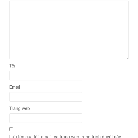
Tên
Email
Trang web
Lưu tên của tôi, email, và trang web trong trình duyệt này