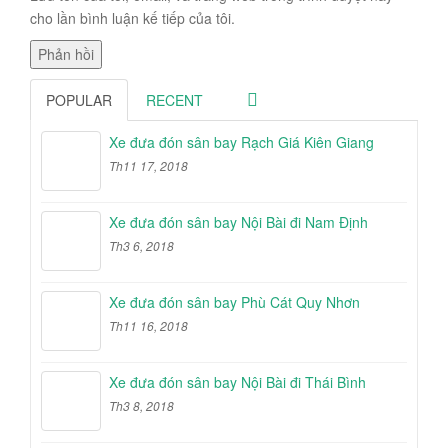
cho lần bình luận kế tiếp của tôi.
POPULAR
RECENT
Xe đưa đón sân bay Rạch Giá Kiên Giang
Th11 17, 2018
Xe đưa đón sân bay Nội Bài đi Nam Định
Th3 6, 2018
Xe đưa đón sân bay Phù Cát Quy Nhơn
Th11 16, 2018
Xe đưa đón sân bay Nội Bài đi Thái Bình
Th3 8, 2018