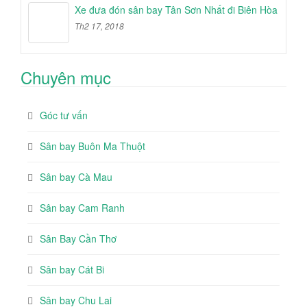
Xe đưa đón sân bay Tân Sơn Nhất đi Biên Hòa
Th2 17, 2018
Chuyên mục
Góc tư vấn
Sân bay Buôn Ma Thuột
Sân bay Cà Mau
Sân bay Cam Ranh
Sân Bay Cần Thơ
Sân bay Cát Bi
Sân bay Chu Lai