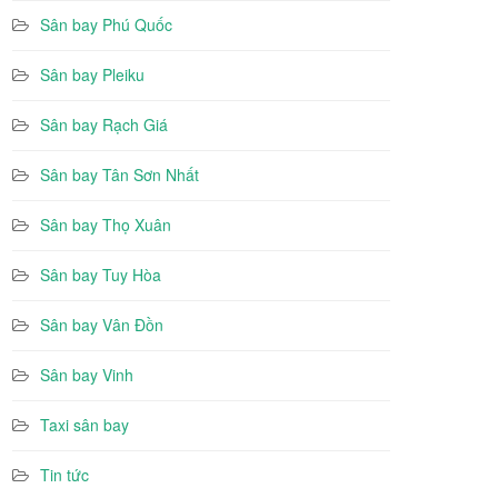
Sân bay Phú Quốc
Sân bay Pleiku
Sân bay Rạch Giá
Sân bay Tân Sơn Nhất
Sân bay Thọ Xuân
Sân bay Tuy Hòa
Sân bay Vân Đồn
Sân bay Vinh
Taxi sân bay
Tin tức