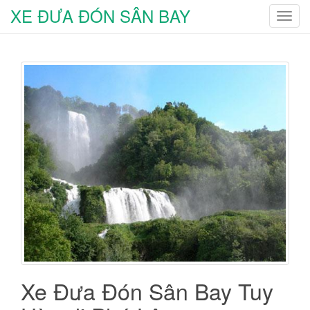
XE ĐƯA ĐÓN SÂN BAY
T
o
g
g
l
e
n
a
v
i
g
a
t
i
o
n
Xe Đưa Đón Sân Bay Tuy