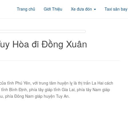
Trang chủ
Giới Thiệu
Xe đưa đón
Taxi sân bay
uy Hòa đi Đồng Xuân
a tỉnh Phú Yên, với trung tâm huyện lỵ là thị trấn La Hai cách
ỉnh Bình Định, phía tây giáp tỉnh Gia Lai, phía tây Nam giáp
u, phía Đông Nam giáp huyện Tuy An.