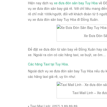
Hiện nay dịch vụ
xe đưa đón sân bay Tuy Hòa
về Đồ
vụ xe đưa đón sân bay giá rẻ. Với chỉ tiêu mang đến
rẻ chỉ mất 100k/người, đối với khách đoàn từ 5 người
vụ xe đưa đón sân bay Tuy Hòa đi Đồng Xuân.
Xe Đưa Đón Sâ
Để đặt xe đưa đón từ sân bay về Đồng Xuân hay cá
xe. Ngoài ra còn có các hãng taxi, xe buýt, xe ôm…
Các hãng
Taxi tại Tuy Hòa
.
Ngoài dịch vụ xe đưa đón sân bay Tuy Hòa nếu du 
các hãng taxi giá rẻ, uy tín như:
Taxi Mail Linh – Xe đ
• Taxi Mai Linh: (057) 3 89 89 89