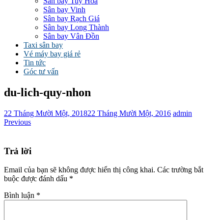
Sân bay Tuy Hòa
Sân bay Vinh
Sân bay Rạch Giá
Sân bay Long Thành
Sân bay Vân Đồn
Taxi sân bay
Vé máy bay giá rẻ
Tin tức
Góc tư vấn
du-lich-quy-nhon
22 Tháng Mười Một, 2018
22 Tháng Mười Một, 2016
admin
Previous
Trả lời
Email của bạn sẽ không được hiển thị công khai.
Các trường bắt
buộc được đánh dấu
*
Bình luận
*