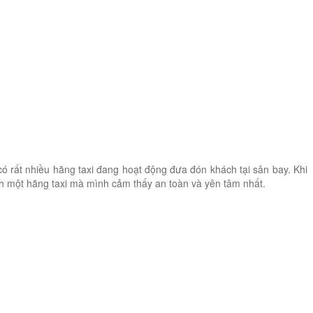
có rất nhiều hãng taxi đang hoạt động đưa đón khách tại sân bay. Khi
h một hãng taxi mà mình cảm thấy an toàn và yên tâm nhất.