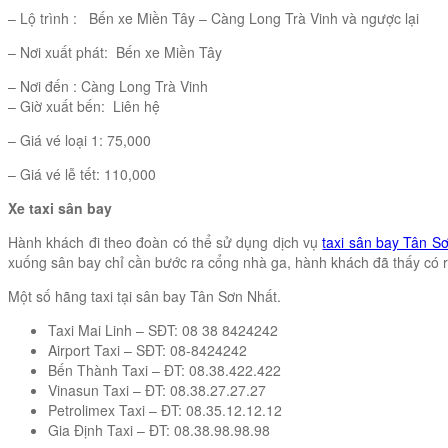
– Lộ trình : Bến xe Miền Tây – Càng Long Trà Vinh và ngược lại
– Nơi xuất phát: Bến xe Miền Tây
– Nơi đến : Càng Long Trà Vinh
– Giờ xuất bến: Liên hệ
– Giá vé loại 1: 75,000
– Giá vé lễ tết: 110,000
Xe taxi sân bay
Hành khách đi theo đoàn có thể sử dụng dịch vụ
taxi sân bay Tân S
xuống sân bay chỉ cần bước ra cổng nhà ga, hành khách đã thấy có 
Một số hãng taxi tại sân bay Tân Sơn Nhất.
Taxi Mai Linh – SĐT: 08 38 8424242
Airport Taxi – SĐT: 08-8424242
Bến Thành Taxi – ĐT: 08.38.422.422
Vinasun Taxi – ĐT: 08.38.27.27.27
Petrolimex Taxi – ĐT: 08.35.12.12.12
Gia Định Taxi – ĐT: 08.38.98.98.98