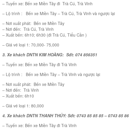
– Tuyến xe: Bến xe Miền Tây đi Trà Cú, Trà Vinh
– Lộ trình : Bến xe Miền Tây – Trà Cú, Trà Vinh và ngược lại
– Nơi xuất phát: Bến xe Miền Tây
– Nơi đến: Trà Cú, Trà Vinh
– Xuất bến: 6h10; 6h30 (đi Trà Cú, Tiểu Cần )
– Giá vé loại 1: 70,000- 75,000
3. Xe khách DNTN KIM HOÀNG: Sđt: 074 856351
– Tuyến xe: Bến xe Miền Tây đi Trà Vinh
– Lộ trình : Bến xe Miền Tây – Trà Vinh và ngược lại
– Nơi xuất phát: Bến xe Miền Tây
– Nơi đến: Trà Vinh
– Xuất bến: 6h10
– Giá vé loại 1: 80,000
4. Xe khách DNTN THANH THỦY: Sđt: 0743 85 85 85 – 0743 85 86
– Tuyến xe: Bến xe Miền Tây đi Trà Vinh