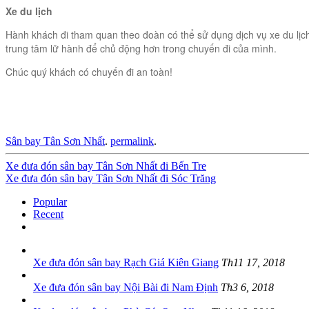
Xe du lịch
Hành khách đi tham quan theo đoàn có thể sử dụng dịch vụ xe du lịch
trung tâm lữ hành để chủ động hơn trong chuyến đi của mình.
Chúc quý khách có chuyến đi an toàn!
Sân bay Tân Sơn Nhất
.
permalink
.
Post
Xe đưa đón sân bay Tân Sơn Nhất đi Bến Tre
Xe đưa đón sân bay Tân Sơn Nhất đi Sóc Trăng
navigation
Popular
Recent
Xe đưa đón sân bay Rạch Giá Kiên Giang
Th11 17, 2018
Xe đưa đón sân bay Nội Bài đi Nam Định
Th3 6, 2018