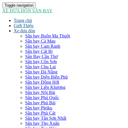
Toggle navigation
XE ĐƯA ĐÓN SÂN BAY
Trang chủ
Giới Thiệu
Xe đưa đón
Sân bay Buôn Ma Thuột
Sân bay Cà Mau
Sân bay Cam Ranh
Sân bay Cát Bi
Sân Bay Cần Thơ
Sân bay Côn Sơn
Sân bay Chu Lai
Sân bay Đà Nẵng
Sân bay Điện Biên Phủ
Sân bay Đồng Hới
Sân bay Liên Khương
Sân bay Nội Bài
Sân bay Phú Quốc
Sân bay Phú Bài
Sân bay Pleiku
Sân bay Phù Cát
Sân bay Tân Sơn Nhất
Sân bay Thọ Xuân