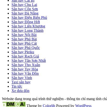
Sân bay Cát Bi
Sân bay Chu Lai
Sân bay Côn Sơn
Sân bay Đà Nẵng
Sân bay Điện Biên Phủ
Sân bay Đồng Hới
Sân bay Liên Khương
Sân bay Long Thành
Sân bay Nội Bài
Sân bay Phú Bài
Sân bay Phù Cát
Sân bay Phú Quốc
Sân bay Pleiku
Sân bay Rạch Giá
Sân bay Tân Sơn Nhất
Sân bay Thọ Xuân
Sân bay Tuy Hòa
Sân bay Vân Đồn
Sân bay Vinh
Taxi sân bay
Tin tức
Xe đưa đón
Website đang trong quá trình thử nghiệm - thông tin chỉ mang tính c
Theme by
Colorlib
Powered by
WordPress