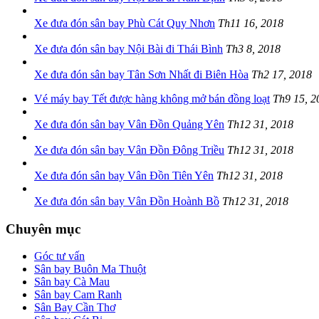
Xe đưa đón sân bay Phù Cát Quy Nhơn
Th11 16, 2018
Xe đưa đón sân bay Nội Bài đi Thái Bình
Th3 8, 2018
Xe đưa đón sân bay Tân Sơn Nhất đi Biên Hòa
Th2 17, 2018
Vé máy bay Tết được hàng không mở bán đồng loạt
Th9 15, 2
Xe đưa đón sân bay Vân Đồn Quảng Yên
Th12 31, 2018
Xe đưa đón sân bay Vân Đồn Đông Triều
Th12 31, 2018
Xe đưa đón sân bay Vân Đồn Tiên Yên
Th12 31, 2018
Xe đưa đón sân bay Vân Đồn Hoành Bồ
Th12 31, 2018
Chuyên mục
Góc tư vấn
Sân bay Buôn Ma Thuột
Sân bay Cà Mau
Sân bay Cam Ranh
Sân Bay Cần Thơ