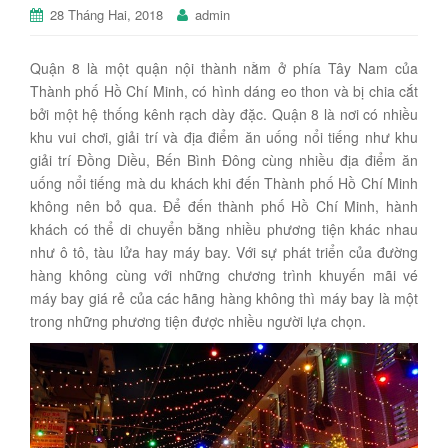
28 Tháng Hai, 2018
admin
Quận 8 là một quận nội thành nằm ở phía Tây Nam của
Thành phố Hồ Chí Minh, có hình dáng eo thon và bị chia cắt
bởi một hệ thống kênh rạch dày đặc. Quận 8 là nơi có nhiều
khu vui chơi, giải trí và địa điểm ăn uống nổi tiếng như khu
giải trí Đồng Diều, Bến Bình Đông cùng nhiều địa điểm ăn
uống nổi tiếng mà du khách khi đến Thành phố Hồ Chí Minh
không nên bỏ qua. Để đến thành phố Hồ Chí Minh, hành
khách có thể di chuyển bằng nhiều phương tiện khác nhau
như ô tô, tàu lửa hay máy bay. Với sự phát triển của đường
hàng không cùng với những chương trình khuyến mãi vé
máy bay giá rẻ của các hãng hàng không thì máy bay là một
trong những phương tiện được nhiều người lựa chọn.