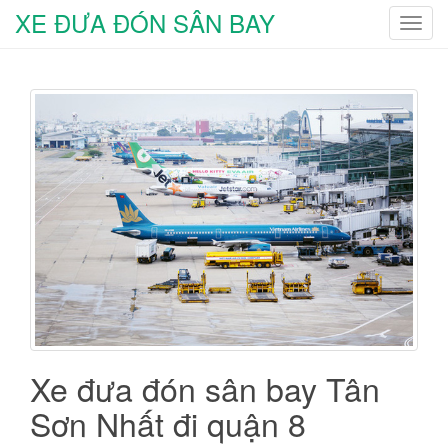
XE ĐƯA ĐÓN SÂN BAY
T
o
g
g
l
e
n
a
v
i
g
a
t
i
o
n
Xe đưa đón sân bay Tân
Sơn Nhất đi quận 8