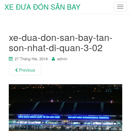
XE ĐƯA ĐÓN SÂN BAY
T
o
g
g
xe-dua-don-san-bay-tan-
l
e
son-nhat-di-quan-3-02
n
a
27 Tháng Hai, 2018
admin
v
i
Previous
g
a
t
i
o
n