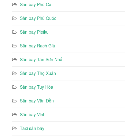
Sân bay Phù Cát
Sân bay Phú Quốc
Sân bay Pleiku
Sân bay Rạch Giá
Sân bay Tân Sơn Nhất
Sân bay Thọ Xuân
Sân bay Tuy Hòa
Sân bay Vân Đồn
Sân bay Vinh
Taxi sân bay