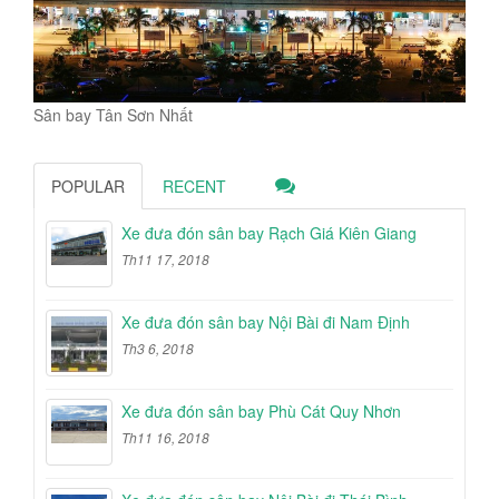
Sân bay Tân Sơn Nhất
POPULAR
RECENT
Xe đưa đón sân bay Rạch Giá Kiên Giang
Th11 17, 2018
Xe đưa đón sân bay Nội Bài đi Nam Định
Th3 6, 2018
Xe đưa đón sân bay Phù Cát Quy Nhơn
Th11 16, 2018