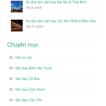
Xe đưa đón sân bay Nội Bài đi Thái Bình
Th3 8, 2018
Xe đưa đón sân bay Tân Sơn Nhất đi Biên Hòa
Th2 17, 2018
Chuyên mục
Góc tư vấn
Sân bay Buôn Ma Thuột
Sân bay Cà Mau
Sân bay Cam Ranh
Sân Bay Cần Thơ