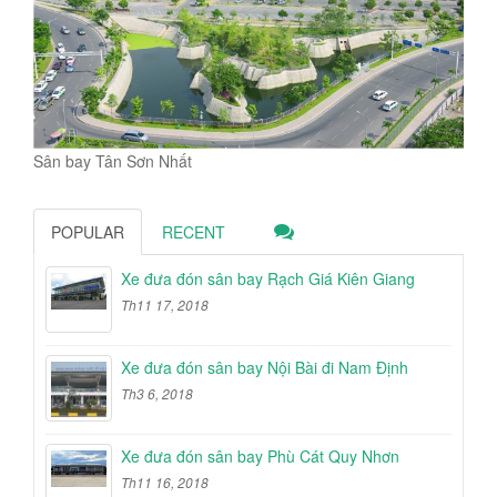
Sân bay Tân Sơn Nhất
POPULAR
RECENT
Xe đưa đón sân bay Rạch Giá Kiên Giang
Th11 17, 2018
Xe đưa đón sân bay Nội Bài đi Nam Định
Th3 6, 2018
Xe đưa đón sân bay Phù Cát Quy Nhơn
Th11 16, 2018