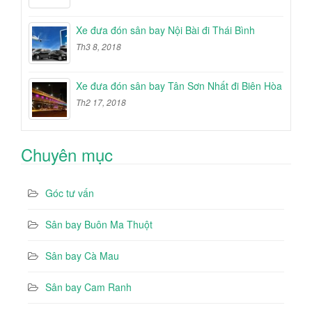
Xe đưa đón sân bay Nội Bài đi Thái Bình
Th3 8, 2018
Xe đưa đón sân bay Tân Sơn Nhất đi Biên Hòa
Th2 17, 2018
Chuyên mục
Góc tư vấn
Sân bay Buôn Ma Thuột
Sân bay Cà Mau
Sân bay Cam Ranh