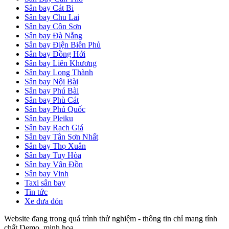
Sân bay Cát Bi
Sân bay Chu Lai
Sân bay Côn Sơn
Sân bay Đà Nẵng
Sân bay Điện Biên Phủ
Sân bay Đồng Hới
Sân bay Liên Khương
Sân bay Long Thành
Sân bay Nội Bài
Sân bay Phú Bài
Sân bay Phù Cát
Sân bay Phú Quốc
Sân bay Pleiku
Sân bay Rạch Giá
Sân bay Tân Sơn Nhất
Sân bay Thọ Xuân
Sân bay Tuy Hòa
Sân bay Vân Đồn
Sân bay Vinh
Taxi sân bay
Tin tức
Xe đưa đón
Website đang trong quá trình thử nghiệm - thông tin chỉ mang tính
chất Demo, minh họa