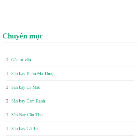
Chuyên mục
Góc tư vấn
Sân bay Buôn Ma Thuột
Sân bay Cà Mau
Sân bay Cam Ranh
Sân Bay Cần Thơ
Sân bay Cát Bi