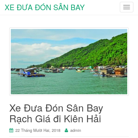
XE ĐƯA ĐÓN SÂN BAY
T
o
g
g
l
e
n
a
v
i
g
a
t
i
Xe Đưa Đón Sân Bay
o
Rạch Giá đi Kiên Hải
n
22 Tháng Mười Hai, 2018
admin