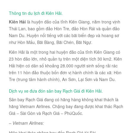
Thông tin du lịch đi Kiên Hải.
Kiên Hải
là huyện đảo của tỉnh Kiên Giang, nằm trong vịnh
Thái Lan, bao gồm đảo Hòn Tre, đảo Hòn Rái và quần đảo
Nam Du. Huyện nổi tiếng với các bãi biển đẹp và hoang sơ
như Hòn Mấu, Bãi Bàng, Bãi Chén, Bãi Ngự.
Kiên Hải là một trong hai huyện đảo của tỉnh Kiên Giang có
23 hòn đảo lớn, nhỏ quần tụ trên một diện tích 30 km2. Kiên
Hải hiện có dân số khoảng 28.000 người sinh sống rải rác
trên 11 hòn đảo thuộc bốn đơn vị hành chính là các xã: Hòn
Tre (trung tâm hành chính), An Sơn, Lại Sơn và Nam Du.
Dịch vụ xe đưa đón sân bay Rạch Giá đi Kiên Hải.
Sân bay Rạch Giá đang có hãng hàng không khai thách là
hãng Vietnam Airlines. Chặng bay đang được khai thác Rạch
Giá – Sài Gòn và Rạch Giá – PhúQuốc.
– Vietnam Airlines:
Hiện khai thác chặng bay đến Rạch Giá từ Sài