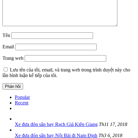
Tên
Email
Trang web
Lưu tên của tôi, email, và trang web trong trình duyệt này cho
lần bình luận kế tiếp của tôi.
Popular
Recent
Xe đưa đón sân bay Rạch Giá Kiên Giang
Th11 17, 2018
Xe đưa đón sân bay Nội Bài đi Nam Định
Th3 6, 2018