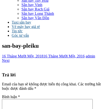
Sân bay Tuy Hòa
Sân bay Vinh
Sân bay Rạch Giá
Sân bay Long Thành
Sân bay Vân Đồn
Taxi sân bay
Vé máy bay giá rẻ
Tin tức
Góc tư vấn
san-bay-pleiku
16 Tháng Mười Một, 2018
16 Tháng Mười Một, 2016
admin
Next
Trả lời
Email của bạn sẽ không được hiển thị công khai.
Các trường bắt
buộc được đánh dấu
*
Bình luận
*