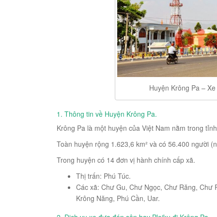
Huyện Krông Pa – Xe 
1. Thông tin về Huyện Krông Pa.
Krông Pa là một huyện của Việt Nam nằm trong tỉnh G
Toàn huyện rộng 1.623,6 km² và có 56.400 người (
Trong huyện có 14 đơn vị hành chính cấp xã.
Thị trấn: Phú Túc.
Các xã: Chư Gu, Chư Ngọc, Chư Răng, Chư Rc
Krông Năng, Phú Cần, Uar.
2. Dịch vụ xe đưa đón sân bay Pleiku đi Krông Pa.