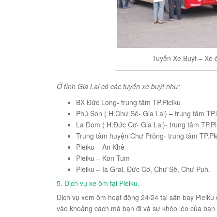
Tuyến Xe Buýt – Xe 
Ở tỉnh Gia Lai có các tuyến xe buýt như:
BX Đức Long- trung tâm TP.Pleiku
Phú Sơn ( H.Chư Sê- Gia Lai) – trung tâm TP.
La Dom ( H.Đức Cơ- Gia Lai)- trung tâm TP.Pl
Trung tâm huyện Chư Prông- trung tâm TP.Pl
Pleiku – An Khê
Pleiku – Kon Tum
Pleiku – Ia Grai, Đức Cơ, Chư Sê, Chư Puh.
5. Dịch vụ xe ôm tại Pleiku.
Dịch vụ xem ôm hoạt động 24/24 tại sân bay Pleiku đ
vào khoảng cách mà bạn đi và sự khéo léo của bạn đ