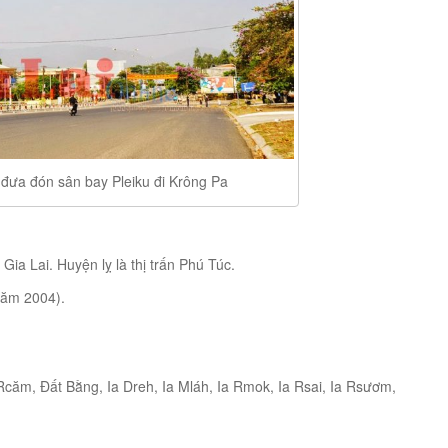
đưa đón sân bay Pleiku đi Krông Pa
ia Lai. Huyện lỵ là thị trấn Phú Túc.
năm 2004).
ăm, Đất Bằng, Ia Dreh, Ia Mláh, Ia Rmok, Ia Rsai, Ia Rsươm,