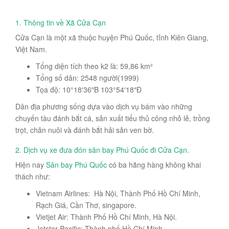
1. Thông tin về Xã Cửa Cạn
Cửa Cạn là một xã thuộc huyện Phú Quốc, tỉnh Kiên Giang,
Việt Nam.
Tổng diện tích theo k2 là: 59,86 km²
Tổng số dân: 2548 người(1999)
Tọa độ: 10°18′36″B 103°54′18″Đ
Dân địa phương sống dựa vào dịch vụ bám vào những
chuyến tàu đánh bắt cá, sản xuất tiểu thủ công nhỏ lẻ, trồng
trọt, chăn nuôi và đánh bắt hải sản ven bờ.
2. Dịch vụ xe đưa đón sân bay Phú Quốc đi Cửa Cạn.
Hiện nay
Sân bay Phú Quốc
có ba hãng hàng không khai
thách như:
Vietnam Airlines: Hà Nội, Thành Phố Hồ Chí Minh,
Rạch Giá, Cần Thơ, singapore.
Vietjet Air: Thành Phố Hồ Chí Minh, Hà Nội.
Jetstar Pacific: Thành phố Hồ Chí Minh