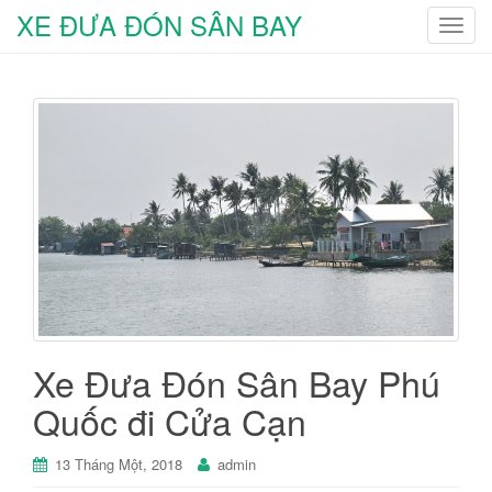
XE ĐƯA ĐÓN SÂN BAY
T
o
g
g
l
e
n
a
v
i
g
a
t
i
Xe Đưa Đón Sân Bay Phú
o
Quốc đi Cửa Cạn
n
13 Tháng Một, 2018
admin