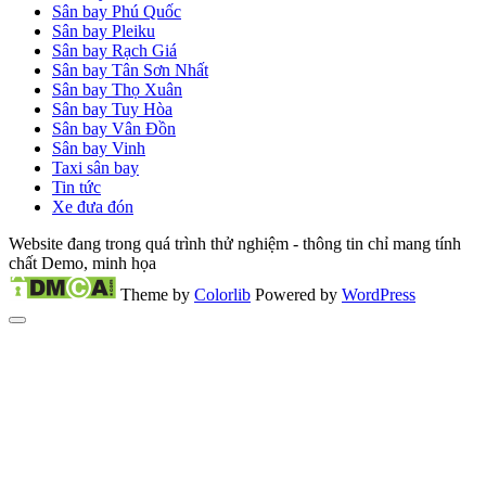
Sân bay Phú Quốc
Sân bay Pleiku
Sân bay Rạch Giá
Sân bay Tân Sơn Nhất
Sân bay Thọ Xuân
Sân bay Tuy Hòa
Sân bay Vân Đồn
Sân bay Vinh
Taxi sân bay
Tin tức
Xe đưa đón
Website đang trong quá trình thử nghiệm - thông tin chỉ mang tính
chất Demo, minh họa
Theme by
Colorlib
Powered by
WordPress