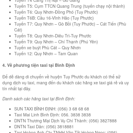
Tuyến T4 Cảng Thị Nại – Gò Găng
Tuyến T5: Cụm TTCN Quang Trung (tuyến chạy nội thành)
Tuyến T6: Quy Nhơn-Đồng Phó (Tuy Phước)
Tuyến T6B: Cầu 16-Vĩnh Hảo (Tuy Phước)
Tuyến T7: Quy Nhơn – Gò Bồi (Tuy Phước) – Cát Tiến (Phù
Cát)
Tuyến T8: Quy Nhơn-Diêu Trì-Tuy Phước
Tuyến T9: Quy Nhơn – Chí Thạnh (Phú Yên)
Tuyến xe buýt Phù Cát – Quy Nhơn
Tuyến 12: Quy Nhơn – Tam Quan
4. Về phương tiện taxi tại Bình Định
Để dễ dàng di chuyển về huyện Tuy Phước du khách có thể sử
dụng dịch vụ taxi, mang đến du khách các hãng xe taxi giá rẻ và uy
tín nhất tại đây.
Danh sách các hãng taxi tại Bình Định:
SUN TAXI BÌNH ĐỊNH: (056) 3 68 68 68
Taxi Mai Linh Bình Định: 056. 3838 3838
DNTN Thương Mại Dịch Vụ Chí Thành: (056) 3827888
DNTN Taxi Dân: (056) 3818881
Taxi Hoàng Anh-Cty TNHH Vận Tải Hoàng Ngọc: (056)