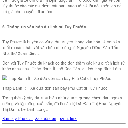
Về mức giá xe ôm ở Bình Định được tính 10.000đ/km , giá vé còn
tùy thuộc vào các địa điểm mà bạn muốn tới và lời nói khéo léo để
trả giá cho chuyến đi xe ôm.
6. Thông tin văn hóa du lịch tại Tuy Phước.
Tuy Phước là huyện có vùng đất truyền thống văn hóa, là nơi sản
xuất ra các nhân vật văn hóa như ông tú Nguyễn Diêu, Đào Tấn,
Nhà thơ Xuân Diệu…
Đến với Tuy Phước du khách có thể đến thăm các khu di tích lịch sử
khác nhau như: Tháp Bánh Ít, mộ Đào Tấn, di tích tháp Bình Lâm…
Tháp Bánh Ít – Xe đưa đón sân bay Phú Cát đi Tuy Phước
Trong thời kỳ này đã xuất hiện những tấm gương chiến đấu ngoan
cường và lập công xuất sắc, đó là các liệt sĩ: Đào Thị Hoa, Nguyễn
Thị Danh, Lê Đình Long…
Sân bay Phù Cát
,
Xe đưa đón
.
permalink
.