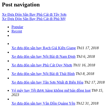
Post navigation
Xe Đưa Đón Sân Bay Phù Cát đi Tây Sơn
Xe Đưa Đón Sân Bay Phù Cát đi Phù Mỹ
Popular
Recent
Xe đưa đón sân bay Rạch Giá Kiên Giang
Th11 17, 2018
Xe đưa đón sân bay Nội Bài đi Nam Định
Th3 6, 2018
Xe đưa đón sân bay Phù Cát Quy Nhơn
Th11 16, 2018
Xe đưa đón sân bay Nội Bài đi Thái Bình
Th3 8, 2018
Xe đưa đón sân bay Tân Sơn Nhất đi Biên Hòa
Th2 17, 2018
Vé máy bay Tết được hàng không mở bán đồng loạt
Th9 15,
2023
Xe đưa đón sân bay Vân Đồn Quảng Yên
Th12 31, 2018