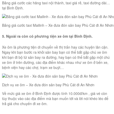
Bảng giá cước các hãng taxi nội thành, taxi giá rẻ, taxi đường dài…
tại Bình Định.
Bảng giá cước taxi Mailinh – Xe đưa đón sân bay Phù Cát đi An Nhơn
5. Ngoài ra còn có phương tiện xe ôm tại Bình Định.
Xe ôm là phương tiện di chuyển về thị trấn hay các huyện lân cận.
Ngay khi bạn bước ra khỏi sân bay bạn có thể bắt gặp chú xe ôm
khi bạn đi bộ từ sân bay ra đường, hay bạn có thể bắt gặp một chú
xe ôm ở trên đường, các địa điểm khác nhau như xe ôm ở bến xe,
bệnh viện hay các chợ, trạm xe buýt…
Dịch vụ xe ôm – Xe đưa đón sân bay Phù Cát đi An Nhơn
Về mức giá xe ôm ở Bình Định được tính 10.000đ/km , giá vé còn
tùy thuộc vào các địa điểm mà bạn muốn tới và lời nói khéo léo để
trả giá cho chuyến đi xe ôm.