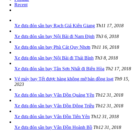
Recent
Xe đưa đón sân bay Rạch Giá Kiên Giang
Th11 17, 2018
Xe đưa đón sân bay Nội Bài đi Nam Định
Th3 6, 2018
Xe đưa đón sân bay Phù Cát Quy Nhơn
Th11 16, 2018
Xe đưa đón sân bay Nội Bài đi Thái Bình
Th3 8, 2018
Xe đưa đón sân bay Tân Sơn Nhất đi Biên Hòa
Th2 17, 2018
Vé máy bay Tết được hàng không mở bán đồng loạt
Th9 15,
2023
Xe đưa đón sân bay Vân Đồn Quảng Yên
Th12 31, 2018
Xe đưa đón sân bay Vân Đồn Đông Triều
Th12 31, 2018
Xe đưa đón sân bay Vân Đồn Tiên Yên
Th12 31, 2018
Xe đưa đón sân bay Vân Đồn Hoành Bồ
Th12 31, 2018