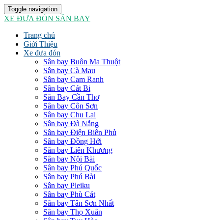
Toggle navigation
XE ĐƯA ĐÓN SÂN BAY
Trang chủ
Giới Thiệu
Xe đưa đón
Sân bay Buôn Ma Thuột
Sân bay Cà Mau
Sân bay Cam Ranh
Sân bay Cát Bi
Sân Bay Cần Thơ
Sân bay Côn Sơn
Sân bay Chu Lai
Sân bay Đà Nẵng
Sân bay Điện Biên Phủ
Sân bay Đồng Hới
Sân bay Liên Khương
Sân bay Nội Bài
Sân bay Phú Quốc
Sân bay Phú Bài
Sân bay Pleiku
Sân bay Phù Cát
Sân bay Tân Sơn Nhất
Sân bay Thọ Xuân