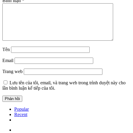
Bình luận
*
Tên
Email
Trang web
Lưu tên của tôi, email, và trang web trong trình duyệt này cho
lần bình luận kế tiếp của tôi.
Popular
Recent