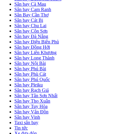
Sân bay Cà Mau
Sân bay Cam Ranh
Sân Bay Cần Thơ
Sân bay Cát Bi
Sân bay Chu Lai
Sân bay Côn Sơn
Sân bay Đà Nẵng
Sân bay Điện Biên Phủ
Sân bay Đồng Hới
Sân bay Liên Khương
Sân bay Long Thành
Sân bay Nội Bài
Sân bay Phú Bài
Sân bay Phù Cát
Sân bay Phú Quốc
Sân bay Pleiku
Sân bay Rạch Giá
Sân bay Tân Sơn Nhất
Sân bay Thọ Xuân
Sân bay Tuy Hòa
Sân bay Vân Đồn
Sân bay Vinh
Taxi sân bay
Tin tức
Xe đưa đón