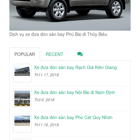
Dịch vụ xe đưa đón sân bay Phú Bài đi Thủy Biều
POPULAR
RECENT
Xe đưa đón sân bay Rạch Giá Kiên Giang
Th11 17, 2018
Xe đưa đón sân bay Nội Bài đi Nam Định
Th3 6, 2018
Xe đưa đón sân bay Phù Cát Quy Nhơn
Th11 16, 2018