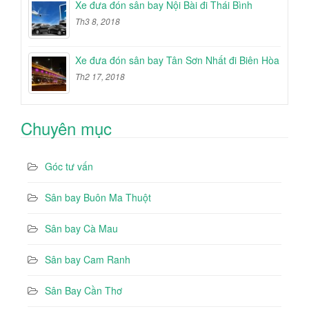
Xe đưa đón sân bay Nội Bài đi Thái Bình
Th3 8, 2018
Xe đưa đón sân bay Tân Sơn Nhất đi Biên Hòa
Th2 17, 2018
Chuyên mục
Góc tư vấn
Sân bay Buôn Ma Thuột
Sân bay Cà Mau
Sân bay Cam Ranh
Sân Bay Cần Thơ