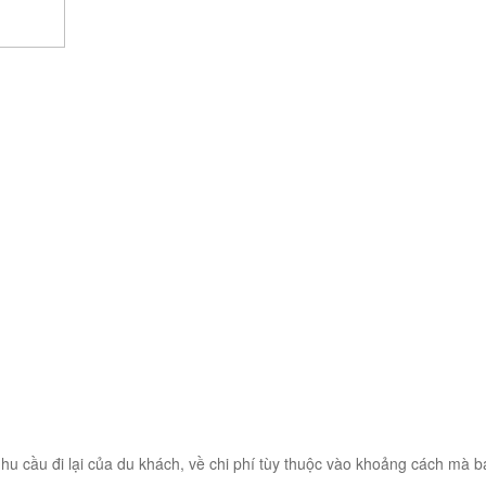
 cầu đi lại của du khách, về chi phí tùy thuộc vào khoảng cách mà bạn