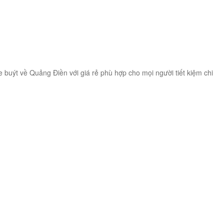
 buýt về Quảng Điền với giá rẻ phù hợp cho mọi người tiết kiệm chi