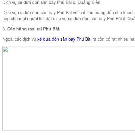
Dịch vụ xe đưa đón sân bay Phú Bài đi Quảng Điền
Dịch vụ xe đưa đón sân bay Phú Bài với chỉ tiêu mang đến cho khách h
hợp cho mọi người khi đặt dịch vụ xe đưa đón sân bay Phú Bài đi Qu
3. Các hãng taxi tại Phú Bài.
Ngoài các dịch vụ
xe đưa đón sân bay Phú Bài
ra còn có rất nhiều hã