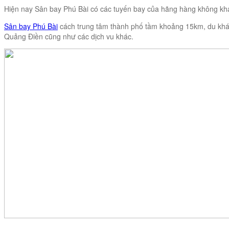
Hiện nay Sân bay Phú Bài có các tuyến bay của hãng hàng không khai t
Sân bay Phú Bài
cách trung tâm thành phố tầm khoảng 15km, du khách
Quảng Điền cũng như các dịch vu khác.