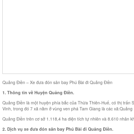
Quảng Điền – Xe đưa đón sân bay Phú Bài đi Quảng Điền
1. Thông tin về Huyện Quảng Điền.
Quảng Điền là một huyện phía bắc của Thừa Thiên-Huế, có thị trấ
Vinh, trong đó 7 xã nằm ở vùng ven phá Tam Giang là các xã:Quả
Quảng Điền trên cơ sở 1.118,4 ha diện tích tự nhiên và 8.610 nhân
2. Dịch vụ xe đưa đón sân bay Phú Bài đi Quảng Điền.