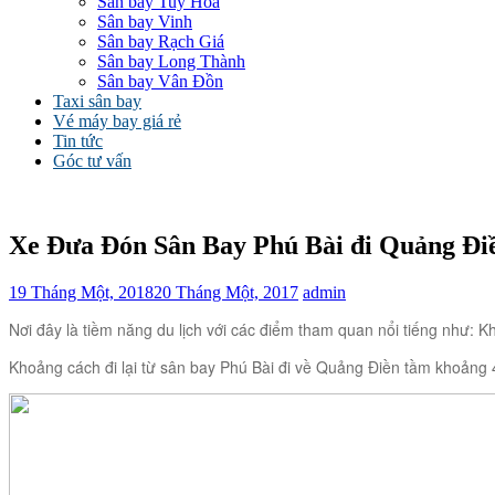
Sân bay Tuy Hòa
Sân bay Vinh
Sân bay Rạch Giá
Sân bay Long Thành
Sân bay Vân Đồn
Taxi sân bay
Vé máy bay giá rẻ
Tin tức
Góc tư vấn
Xe Đưa Đón Sân Bay Phú Bài đi Quảng Đi
19 Tháng Một, 2018
20 Tháng Một, 2017
admin
Nơi đây là tiềm năng du lịch với các điểm tham quan nổi tiếng như
Khoảng cách đi lại từ sân bay Phú Bài đi về Quảng Điền tầm khoảng 