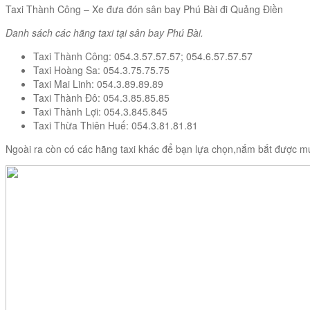
Taxi Thành Công – Xe đưa đón sân bay Phú Bài đi Quảng Điền
Danh sách các hãng taxi tại sân bay Phú Bài.
Taxi Thành Công: 054.3.57.57.57; 054.6.57.57.57
Taxi Hoàng Sa: 054.3.75.75.75
Taxi Mai Linh: 054.3.89.89.89
Taxi Thành Đô: 054.3.85.85.85
Taxi Thành Lợi: 054.3.845.845
Taxi Thừa Thiên Huế: 054.3.81.81.81
Ngoài ra còn có các hãng taxi khác để bạn lựa chọn,nắm bắt được mứ