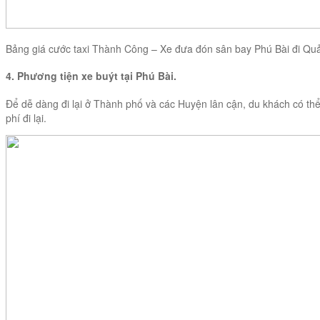
Bảng giá cước taxi Thành Công – Xe đưa đón sân bay Phú Bài đi Qu
4. Phương tiện xe buýt tại Phú Bài.
Để dễ dàng đi lại ở Thành phố và các Huyện lân cận, du khách có thể
phí đi lại.