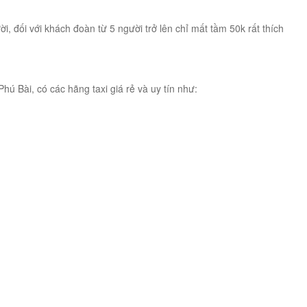
, đối với khách đoàn từ 5 người trở lên chỉ mất tầm 50k rất thích
ú Bài, có các hãng taxi giá rẻ và uy tín như: